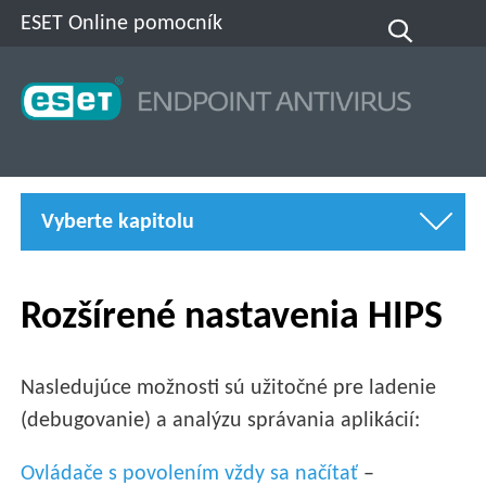
ESET Online pomocník
Vyberte kapitolu
Rozšírené nastavenia HIPS
Nasledujúce možnosti sú užitočné pre ladenie
(debugovanie) a analýzu správania aplikácií:
Ovládače s povolením vždy sa načítať
–