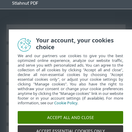
Stiahnuť PDF
Zobraziť stránku ako na počítači
Your account, your cookies
choice
Databáza znalostí ESET
We and our partners use cookies to give you the best
optimized online experience, analyze our website traffic,
and serve you with personalized ads. You can agree to the
collection of all cookies by clicking "Accept all and close",
ESET Fórum
decline all non-essential cookies by choosing "Accept
essential cookies only", or adjust your cookie settings by
clicking "Manage cookies". You also have the right to
withdraw your consent or change your cookie preferences
Technická podpora
anytime by clicking the "Manage cookies" link in our website
footer or in your account settings (if available). For more
information, see our
Cookie Policy
.
Spravovať súbory cookie
ACCEPT ALL AND CLOSE
ACCEPT ESSENTIAL COOKIES ONLY