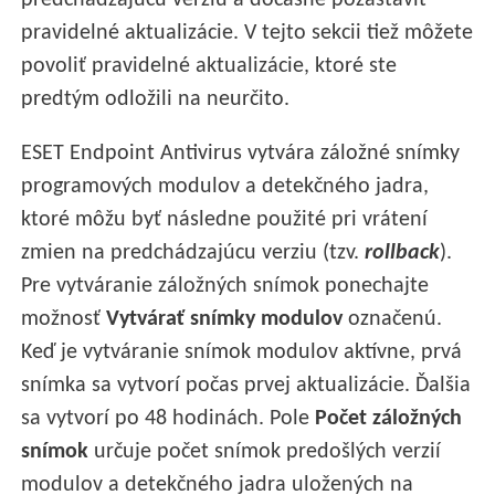
predchádzajúcu verziu a dočasne pozastaviť
pravidelné aktualizácie. V tejto sekcii tiež môžete
povoliť pravidelné aktualizácie, ktoré ste
predtým odložili na neurčito.
ESET Endpoint Antivirus vytvára záložné snímky
programových modulov a detekčného jadra,
ktoré môžu byť následne použité pri vrátení
zmien na predchádzajúcu verziu (tzv.
rollback
).
Pre vytváranie záložných snímok ponechajte
možnosť
Vytvárať snímky modulov
označenú.
Keď je vytváranie snímok modulov aktívne, prvá
snímka sa vytvorí počas prvej aktualizácie. Ďalšia
sa vytvorí po 48 hodinách. Pole
Počet záložných
snímok
určuje počet snímok predošlých verzií
modulov a detekčného jadra uložených na