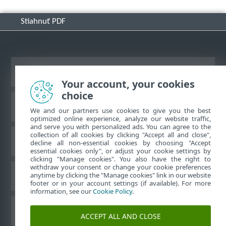
Stiahnuť PDF
Zobraziť stránku ako na počítači
Your account, your cookies
choice
Databáza znalostí ESET
We and our partners use cookies to give you the best
optimized online experience, analyze our website traffic,
and serve you with personalized ads. You can agree to the
collection of all cookies by clicking "Accept all and close",
ESET Fórum
decline all non-essential cookies by choosing "Accept
essential cookies only", or adjust your cookie settings by
clicking "Manage cookies". You also have the right to
withdraw your consent or change your cookie preferences
Technická podpora
anytime by clicking the "Manage cookies" link in our website
footer or in your account settings (if available). For more
information, see our
Cookie Policy
.
Spravovať súbory cookie
ACCEPT ALL AND CLOSE