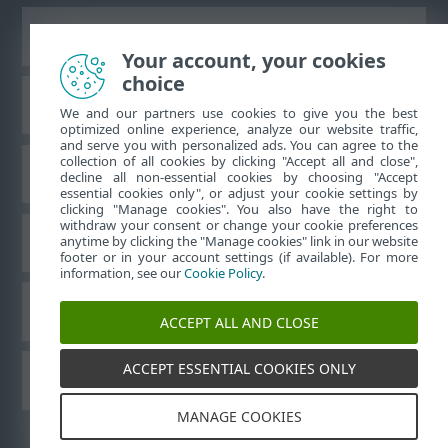
Zobraziť stránku ako na počítači
Your account, your cookies
choice
Databáza znalostí ESET
We and our partners use cookies to give you the best
optimized online experience, analyze our website traffic,
and serve you with personalized ads. You can agree to the
collection of all cookies by clicking "Accept all and close",
ESET Fórum
decline all non-essential cookies by choosing "Accept
essential cookies only", or adjust your cookie settings by
clicking "Manage cookies". You also have the right to
withdraw your consent or change your cookie preferences
Technická podpora
anytime by clicking the "Manage cookies" link in our website
footer or in your account settings (if available). For more
information, see our
Cookie Policy
.
Spravovať súbory cookie
ACCEPT ALL AND CLOSE
ACCEPT ESSENTIAL COOKIES ONLY
Používateľské príručky ESET
MANAGE COOKIES
©
1992-2026
ESET, spol. s r. o. Všetky práva vyhradené.