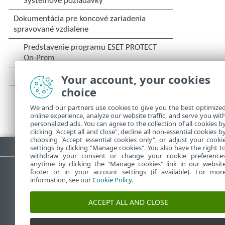
Your account, your cookies
choice
We and our partners use cookies to give you the best optimize
online experience, analyze our website traffic, and serve you wit
personalized ads. You can agree to the collection of all cookies b
clicking "Accept all and close", decline all non-essential cookies b
choosing "Accept essential cookies only", or adjust your cooki
Stiahnuť PDF
settings by clicking "Manage cookies". You also have the right t
withdraw your consent or change your cookie preference
anytime by clicking the "Manage cookies" link in our websit
footer or in your account settings (if available). For mor
information, see our
Cookie Policy
.
Databáza znalostí ESET
ESET 
ACCEPT ALL AND CLOSE