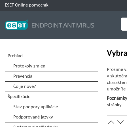
ESET Online pomocník
Vybra
Prosíme v
v skutočno
charakter
umožníte v
Poznámky 
stránky.