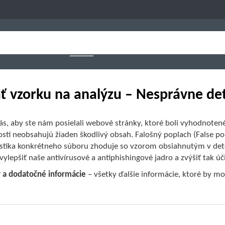
ť vzorku na analýzu – Nesprávne de
ás, aby ste nám posielali webové stránky, ktoré boli vyhodnotené
sti neobsahujú žiaden škodlivý obsah. Falošný poplach (False pos
istika konkrétneho súboru zhoduje so vzorom obsiahnutým v de
ylepšiť naše antivírusové a antiphishingové jadro a zvýšiť tak ú
a dodatočné informácie
– všetky ďalšie informácie, ktoré by mo