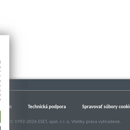
d
h
y
y
e
o
s
e
e
Fórum
Technická podpora
Spravovať súbory cooki
©
1992-2026
ESET, spol. s r. o. Všetky práva vyhradené.