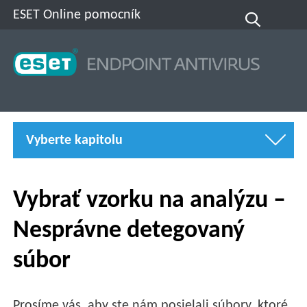
ESET Online pomocník
Vyberte kapitolu
Vybrať vzorku na analýzu –
Nesprávne detegovaný
súbor
Prosíme vás, aby ste nám posielali súbory, ktoré