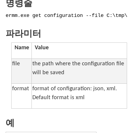
명령줄
ermm.exe get configuration --file C:\tmp\c
파라미터
Name
Value
file
the path where the configuration file
will be saved
format
format of configuration: json, xml.
Default format is xml
예