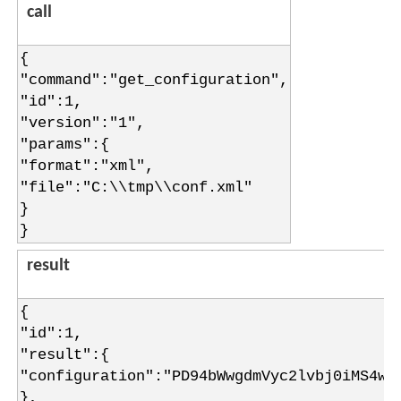
call
{
"command":"get_configuration",
"id":1,
"version":"1",
"params":{
"format":"xml",
"file":"C:\\tmp\\conf.xml"
}
}
result
{
"id":1,
"result":{
"configuration":"PD94bWwgdmVyc2lvbj0iMS4w=
},