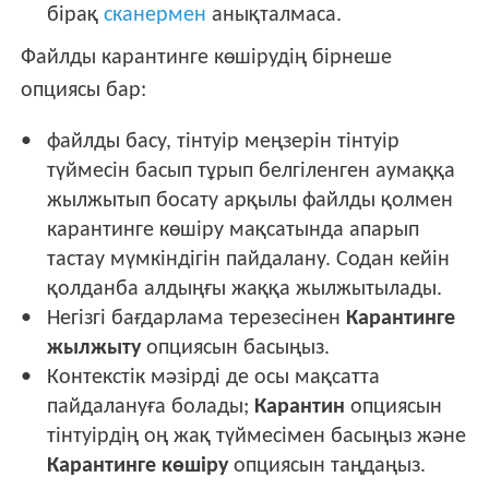
бірақ
сканермен
анықталмаса.
Файлды карантинге көшірудің бірнеше
опциясы бар:
файлды басу, тінтуір меңзерін тінтуір
түймесін басып тұрып белгіленген аумаққа
жылжытып босату арқылы файлды қолмен
карантинге көшіру мақсатында апарып
тастау мүмкіндігін пайдалану. Содан кейін
қолданба алдыңғы жаққа жылжытылады.
Негізгі бағдарлама терезесінен
Карантинге
жылжыту
опциясын басыңыз.
Контекстік мәзірді де осы мақсатта
пайдалануға болады;
Карантин
опциясын
тінтуірдің оң жақ түймесімен басыңыз және
Карантинге көшіру
опциясын таңдаңыз.