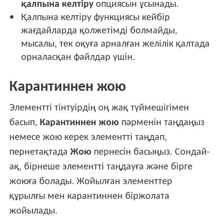
қалпына келтіру
опциясын ұсынады.
Қалпына келтіру функциясы кейбір
жағдайларда қолжетімді болмайды,
мысалы, тек оқуға арналған желілік қалтада
орналасқан файлдар үшін.
Карантиннен жою
Элементті тінтуірдің оң жақ түймешігімен
басып,
Карантиннен жою
пәрменін таңдаңыз
немесе жою керек элементті таңдап,
пернетақтада
Жою
пернесін басыңыз. Сондай-
ақ, бірнеше элементті таңдауға және бірге
жоюға болады. Жойылған элементтер
құрылғы мен карантиннен біржолата
жойылады.