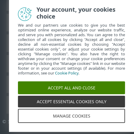
Жұмыс үстеліндегі сайтты қарау
Your account, your cookies
choice
ESET білім қоры
We and our partners use cookies to give you the best
optimized online experience, analyze our website traffic,
and serve you with personalized ads. You can agree to the
collection of all cookies by clicking "Accept all and close",
ESET форумы
decline all non-essential cookies by choosing "Accept
essential cookies only", or adjust your cookie settings by
clicking "Manage cookies". You also have the right to
withdraw your consent or change your cookie preferences
Аймақтық қолдау
anytime by clicking the "Manage cookies" link in our website
footer or in your account settings (if available). For more
information, see our
Cookie Policy
.
Cookie файлдарын басқару
ACCEPT ALL AND CLOSE
ACCEPT ESSENTIAL COOKIES ONLY
ESET пайдаланушы нұсқаулықтары
MANAGE COOKIES
©
1992-2026
ESET, spol. s r.o. - Барлық құқықтары қорғалған.