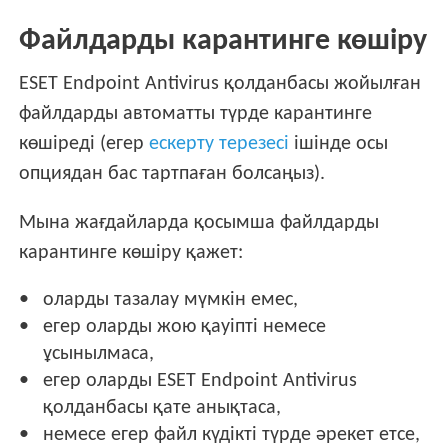
Файлдарды карантинге көшіру
ESET Endpoint Antivirus қолданбасы жойылған
файлдарды автоматты түрде карантинге
көшіреді (егер
ескерту терезесі
ішінде осы
опциядан бас тартпаған болсаңыз).
Мына жағдайларда қосымша файлдарды
карантинге көшіру қажет:
оларды тазалау мүмкін емес,
егер оларды жою қауіпті немесе
ұсынылмаса,
егер оларды ESET Endpoint Antivirus
қолданбасы қате анықтаса,
немесе егер файл күдікті түрде әрекет етсе,