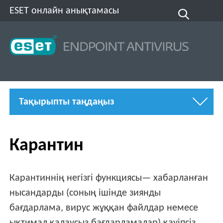
ESET онлайн анықтамасы
Тақырыпты таңдаңыз
Карантин
Карантиннің негізгі функциясы— хабарланған
нысандарды (соның ішінде зиянды
бағдарлама, вирус жұққан файлдар немесе