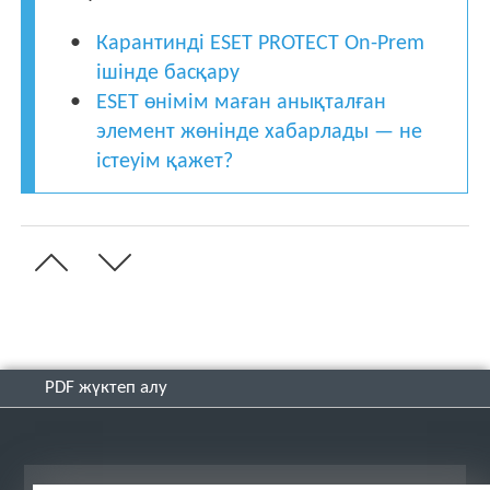
Карантинді ESET PROTECT On-Prem
ішінде басқару
ESET өнімім маған анықталған
элемент жөнінде хабарлады — не
істеуім қажет?
PDF жүктеп алу