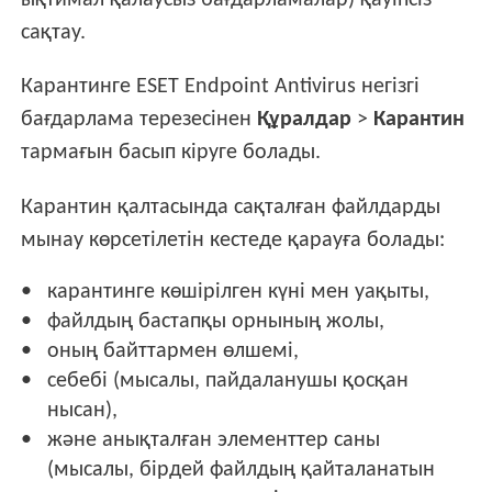
ықтимал қалаусыз бағдарламалар) қауіпсіз
сақтау.
Карантинге ESET Endpoint Antivirus негізгі
бағдарлама терезесінен
Құралдар
>
Карантин
тармағын басып кіруге болады.
Карантин қалтасында сақталған файлдарды
мынау көрсетілетін кестеде қарауға болады:
карантинге көшірілген күні мен уақыты,
файлдың бастапқы орнының жолы,
оның байттармен өлшемі,
себебі (мысалы, пайдаланушы қосқан
нысан),
және анықталған элементтер саны
(мысалы, бірдей файлдың қайталанатын