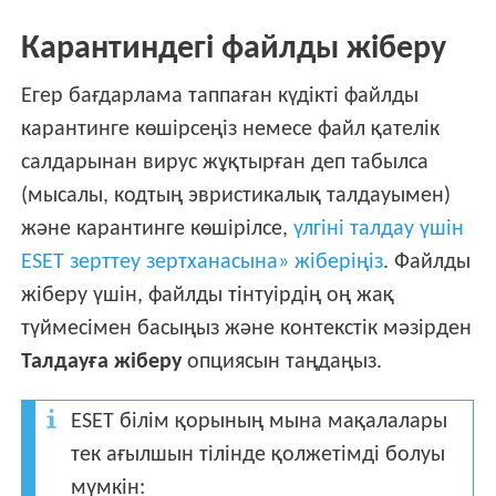
Карантиндегі файлды жіберу
Егер бағдарлама таппаған күдікті файлды
карантинге көшірсеңіз немесе файл қателік
салдарынан вирус жұқтырған деп табылса
(мысалы, кодтың эвристикалық талдауымен)
және карантинге көшірілсе,
үлгіні талдау үшін
ESET зерттеу зертханасына» жіберіңіз
. Файлды
жіберу үшін, файлды тінтуірдің оң жақ
түймесімен басыңыз және контекстік мәзірден
Талдауға жіберу
опциясын таңдаңыз.
ESET білім қорының мына мақалалары
тек ағылшын тілінде қолжетімді болуы
мүмкін: