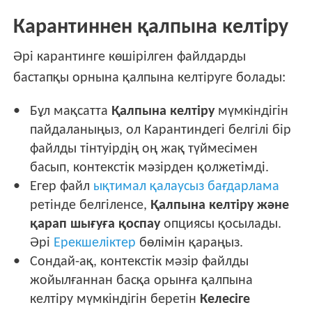
Карантиннен қалпына келтіру
Әрі карантинге көшірілген файлдарды
бастапқы орнына қалпына келтіруге болады:
Бұл мақсатта
Қалпына келтіру
мүмкіндігін
пайдаланыңыз, ол Карантиндегі белгілі бір
файлды тінтуірдің оң жақ түймесімен
басып, контекстік мәзірден қолжетімді.
Егер файл
ықтимал қалаусыз бағдарлама
ретінде белгіленсе,
Қалпына келтіру және
қарап шығуға қоспау
опциясы қосылады.
Әрі
Ерекшеліктер
бөлімін қараңыз.
Сондай-ақ, контекстік мәзір файлды
жойылғаннан басқа орынға қалпына
келтіру мүмкіндігін беретін
Келесіге