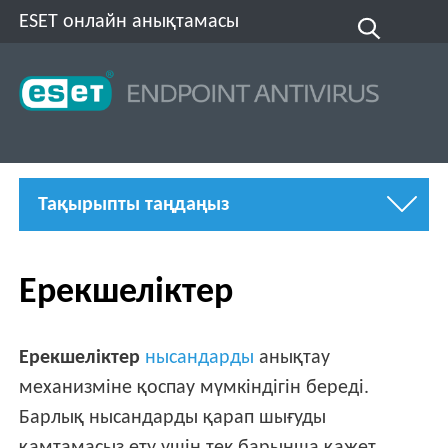
ESET онлайн анықтамасы
Тақырыпты таңдаңыз
Ерекшеліктер
Ерекшеліктер
нысандарды
анықтау
механизміне қоспау мүмкіндігін береді.
Барлық нысандарды қарап шығуды