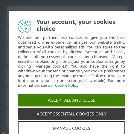
Жұмыс үстеліндегі сайтты қарау
Your account, your cookies
choice
ESET білім қоры
We and our partners use cookies to give you the best
optimized online experience, analyze our website traffic,
and serve you with personalized ads. You can agree to the
collection of all cookies by clicking "Accept all and close",
ESET форумы
decline all non-essential cookies by choosing "Accept
essential cookies only", or adjust your cookie settings by
clicking "Manage cookies". You also have the right to
withdraw your consent or change your cookie preferences
Аймақтық қолдау
anytime by clicking the "Manage cookies" link in our website
footer or in your account settings (if available). For more
information, see our
Cookie Policy
.
Cookie файлдарын басқару
ACCEPT ALL AND CLOSE
ACCEPT ESSENTIAL COOKIES ONLY
ESET пайдаланушы нұсқаулықтары
MANAGE COOKIES