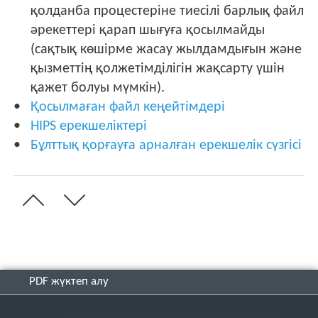
қолданба процестеріне тиесілі барлық файл
әрекеттері қарап шығуға қосылмайды
(сақтық көшірме жасау жылдамдығын және
қызметтің қолжетімділігін жақсарту үшін
қажет болуы мүмкін).
Қосылмаған файл кеңейтімдері
HIPS ерекшеліктері
Бұлттық қорғауға арналған ерекшелік сүзгісі
PDF жүктеп алу