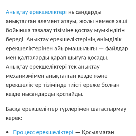
Анықтау ерекшеліктері
нысандарды
анықталған элемент атауы, жолы немесе хэші
бойынша тазалау тізіміне қоспау мүмкіндігін
береді. Анықтау ерекшеліктерінің өнімділік
ерекшеліктерінен айырмашылығы — файлдар
мен қалталарды қарап шығуға қосады.
Анықтау ерекшеліктері тек анықтау
механизмімен анықталған кезде және
ерекшеліктер тізімінде тиісті ереже болған
кезде нысандарды қоспайды.
Басқа ерекшеліктер түрлерімен шатастырмау
керек:
Процесс ерекшеліктері
— Қосылмаған