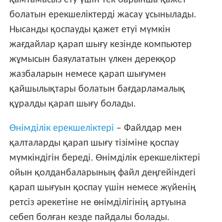
қамтамасыз ету үшін тек барынша қажет
болатын ерекшеліктерді жасау ұсынылады.
Нысанды қоспауды қажет етуі мүмкін
жағдайлар қарап шығу кезінде компьютер
жұмысын баяулататын үлкен дерекқор
жазбаларын немесе қарап шығумен
қайшылықтары болатын бағдарламалық
құралды қарап шығу болады.
Өнімділік ерекшеліктері
– Файлдар мен
қалталарды қарап шығу тізіміне қоспау
мүмкіндігін береді. Өнімділік ерекшеліктері
ойын қолданбаларының файл деңгейіндегі
қарап шығуын қоспау үшін немесе жүйенің
ретсіз әрекетіне не өнімділігінің артуына
себеп болған кезде пайдалы болады.