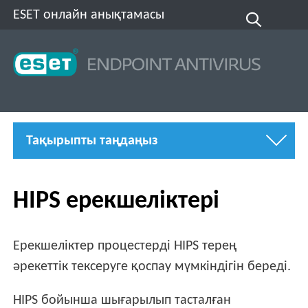
ESET онлайн анықтамасы
Тақырыпты таңдаңыз
HIPS ерекшеліктері
Ерекшеліктер процестерді HIPS терең
әрекеттік тексеруге қоспау мүмкіндігін береді.
HIPS бойынша шығарылып тасталған