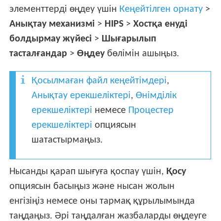
элементтерді өңдеу үшін
Кеңейтілген орнату
>
Анықтау механизмі
>
HIPS
>
Хостқа енуді
болдырмау жүйесі
>
Шығарылып
тасталғандар
>
Өңдеу
бөлімін ашыңыз.
Қосылмаған файл кеңейтімдері
,
Анықтау ерекшеліктері
,
Өнімділік
ерекшеліктері
немесе
Процестер
ерекшеліктері
опциясын
шатастырмаңыз.
Нысанды қарап шығуға қоспау үшін,
Қосу
опциясын басыңыз және нысан жолын
енгізіңіз немесе оны тармақ құрылымында
таңдаңыз. Әрі таңдалған жазбаларды өңдеуге