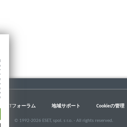
d
h
y
y
e
o
s
e
e
ESETフォーラム
地域サポート
Cookieの管理
©
1992-2026
ESET, spol. s r.o. - All rights reserved.