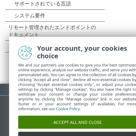
Your account, your cookies
choice
We and our partners use cookies to give you the best optimize
online experience, analyze our website traffic, and serve you wit
personalized ads. You can agree to the collection of all cookies b
clicking "Accept all and close", decline all non-essential cookies b
choosing "Accept essential cookies only", or adjust your cooki
PDFのダウンロード
settings by clicking "Manage cookies". You also have the right t
withdraw your consent or change your cookie preference
anytime by clicking the "Manage cookies" link in our websit
footer or in your account settings (if available). For mor
information, see our
Cookie Policy
.
ESETナレッジベース
ACCEPT ALL AND CLOSE