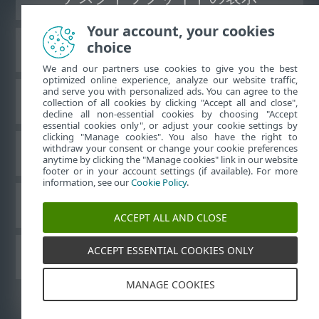
Your account, your cookies
choice
ESETナレッジベース
We and our partners use cookies to give you the best
optimized online experience, analyze our website traffic,
and serve you with personalized ads. You can agree to the
ESETフォーラム
collection of all cookies by clicking "Accept all and close",
decline all non-essential cookies by choosing "Accept
essential cookies only", or adjust your cookie settings by
clicking "Manage cookies". You also have the right to
withdraw your consent or change your cookie preferences
地域サポート
anytime by clicking the "Manage cookies" link in our website
footer or in your account settings (if available). For more
information, see our
Cookie Policy
.
Cookieの管理
ACCEPT ALL AND CLOSE
ACCEPT ESSENTIAL COOKIES ONLY
ESETユーザーガイド
MANAGE COOKIES
©
1992-2026
ESET, spol. s r.o. - All rights reserved.