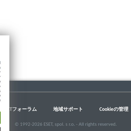
d
h
y
y
e
o
s
e
e
ESETフォーラム
地域サポート
Cookieの管理
©
1992-2026
ESET, spol. s r.o. - All rights reserved.