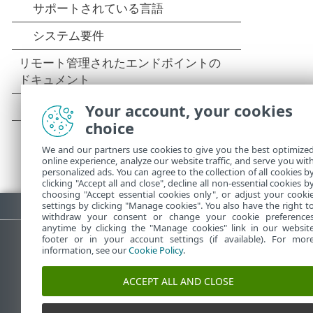
Your account, your cookies
choice
We and our partners use cookies to give you the best optimize
online experience, analyze our website traffic, and serve you wit
personalized ads. You can agree to the collection of all cookies b
clicking "Accept all and close", decline all non-essential cookies b
choosing "Accept essential cookies only", or adjust your cooki
PDFのダウンロード
settings by clicking "Manage cookies". You also have the right t
withdraw your consent or change your cookie preference
anytime by clicking the "Manage cookies" link in our websit
footer or in your account settings (if available). For mor
information, see our
Cookie Policy
.
ESETナレッジベース
ACCEPT ALL AND CLOSE