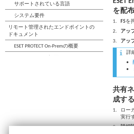
ESET
を配
F5
を
アッ
アッ
詳
共有
成す
ロー
実行
詳細