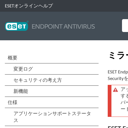
ESETオンラインヘルプ
ミラ
ESET E
Secu
アッ
する
バー
ー