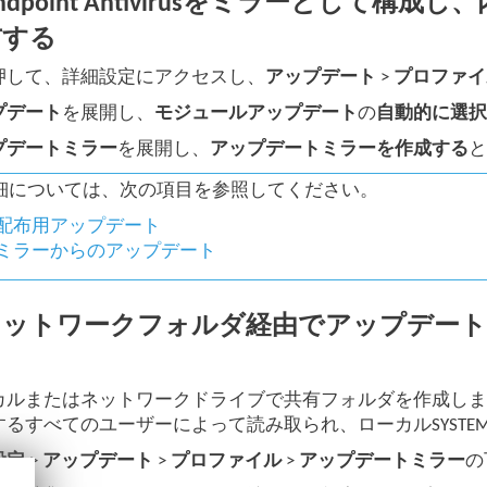
 Endpoint Antivirusをミラーとし
布する
押して、詳細設定にアクセスし、
アップデート
>
プロファイ
プデート
を展開し、
モジュールアップデート
の
自動的に選
プデートミラー
を展開し、
アップデートミラーを作成する
細については、次の項目を参照してください。
配布用アップデート
ミラーからのアップデート
ネットワークフォルダ経由でアップデート
る
カルまたはネットワークドライブで共有フォルダを作成します
するすべてのユーザーによって読み取られ、ローカルSYST
設定
>
アップデート
>
プロファイル
>
アップデートミラー
の