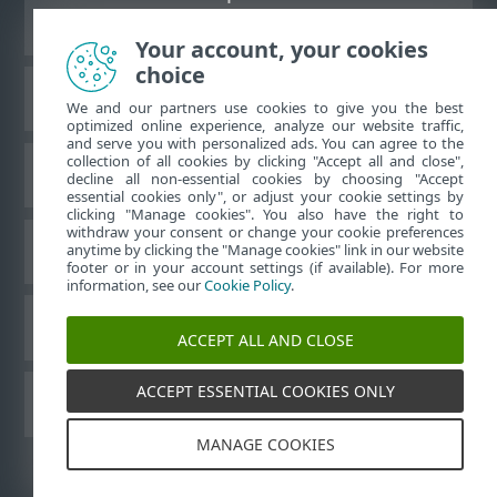
bureau
Your account, your cookies
choice
Base de connaissances ESET
We and our partners use cookies to give you the best
optimized online experience, analyze our website traffic,
and serve you with personalized ads. You can agree to the
collection of all cookies by clicking "Accept all and close",
Forum ESET
decline all non-essential cookies by choosing "Accept
essential cookies only", or adjust your cookie settings by
clicking "Manage cookies". You also have the right to
withdraw your consent or change your cookie preferences
Assistance régionale
anytime by clicking the "Manage cookies" link in our website
footer or in your account settings (if available). For more
information, see our
Cookie Policy
.
Gérer les témoins
ACCEPT ALL AND CLOSE
ACCEPT ESSENTIAL COOKIES ONLY
Guides de l'utilisateur ESET
MANAGE COOKIES
©
1992-2026
ESET, spol. s r.o. - Tous droits réservés.