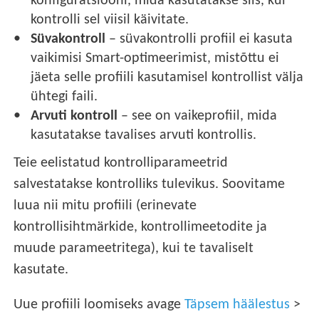
konfiguratsiooni, mida kasutatakse siis, kui
kontrolli sel viisil käivitate.
Süvakontroll
– süvakontrolli profiil ei kasuta
vaikimisi Smart-optimeerimist, mistõttu ei
jäeta selle profiili kasutamisel kontrollist välja
ühtegi faili.
Arvuti kontroll
– see on vaikeprofiil, mida
kasutatakse tavalises arvuti kontrollis.
Teie eelistatud kontrolliparameetrid
salvestatakse kontrolliks tulevikus. Soovitame
luua nii mitu profiili (erinevate
kontrollisihtmärkide, kontrollimeetodite ja
muude parameetritega), kui te tavaliselt
kasutate.
Uue profiili loomiseks avage
Täpsem häälestus
>