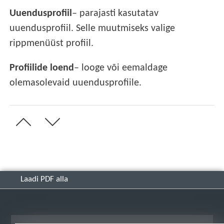
Uuendusprofiil
– parajasti kasutatav
uuendusprofiil. Selle muutmiseks valige
rippmenüüst profiil.
Profiilide loend
– looge või eemaldage
olemasolevaid uuendusprofiile.
Laadi PDF alla