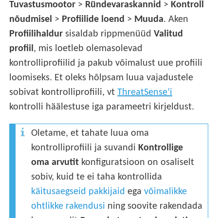
Tuvastusmootor
>
Ründevaraskannid
>
Kontroll
nõudmisel
>
Profiilide loend
>
Muuda
. Aken
Profiilihaldur
sisaldab rippmenüüd
Valitud
profiil
, mis loetleb olemasolevad
kontrolliprofiilid ja pakub võimalust uue profiili
loomiseks. Et oleks hõlpsam luua vajadustele
sobivat kontrolliprofiili, vt
ThreatSense’i
kontrolli häälestuse iga parameetri kirjeldust.
Oletame, et tahate luua oma
kontrolliprofiili ja suvandi
Kontrollige
oma arvutit
konfiguratsioon on osaliselt
sobiv, kuid te ei taha kontrollida
käitusaegseid pakkijaid
ega
võimalikke
ohtlikke rakendusi
ning soovite rakendada