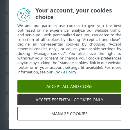
Vaata tavaarvutile mõeldud veebilehte
Your account, your cookies
choice
ESET-i teabebaas
We and our partners use cookies to give you the best
optimized online experience, analyze our website traffic,
and serve you with personalized ads. You can agree to the
collection of all cookies by clicking "Accept all and close",
ESET-i foorum
decline all non-essential cookies by choosing "Accept
essential cookies only", or adjust your cookie settings by
clicking "Manage cookies". You also have the right to
withdraw your consent or change your cookie preferences
Piirkondlik tugi
anytime by clicking the "Manage cookies" link in our website
footer or in your account settings (if available). For more
information, see our
Cookie Policy
.
Halda küpsiseid
ACCEPT ALL AND CLOSE
ACCEPT ESSENTIAL COOKIES ONLY
ESET-i kasutusjuhendid
MANAGE COOKIES
©
1992-2026
ESET, spol. s r.o. – kõik õigused on kaitstud.