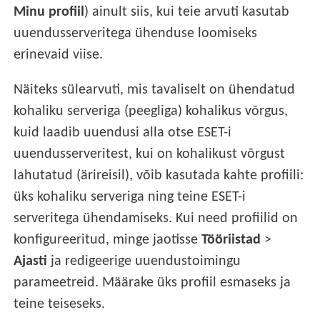
Minu profiil
) ainult siis, kui teie arvuti kasutab
uuendusserveritega ühenduse loomiseks
erinevaid viise.
Näiteks sülearvuti, mis tavaliselt on ühendatud
kohaliku serveriga (peegliga) kohalikus võrgus,
kuid laadib uuendusi alla otse ESET-i
uuendusserveritest, kui on kohalikust võrgust
lahutatud (ärireisil), võib kasutada kahte profiili:
üks kohaliku serveriga ning teine ESET-i
serveritega ühendamiseks. Kui need profiilid on
konfigureeritud, minge jaotisse
Tööriistad
>
Ajasti
ja redigeerige uuendustoimingu
parameetreid. Määrake üks profiil esmaseks ja
teine teiseseks.