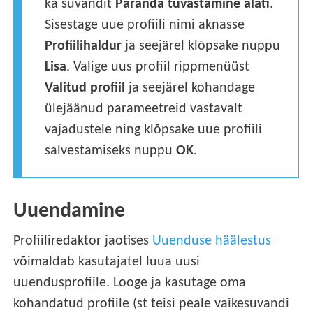
ka suvandit
Paranda tuvastamine alati
.
Sisestage uue profiili nimi aknasse
Profiilihaldur
ja seejärel klõpsake nuppu
Lisa
. Valige uus profiil rippmenüüst
Valitud profiil
ja seejärel kohandage
ülejäänud parameetreid vastavalt
vajadustele ning klõpsake uue profiili
salvestamiseks nuppu
OK
.
Uuendamine
Profiiliredaktor jaotises
Uuenduse häälestus
võimaldab kasutajatel luua uusi
uuendusprofiile. Looge ja kasutage oma
kohandatud profiile (st teisi peale vaikesuvandi