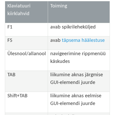
Klaviatuuri
Toiming
kiirklahvid
F1
avab spikrileheküljed
F5
avab
täpsema häälestuse
Ülesnool/allanool
navigeerimine rippmenüü
käskudes
TAB
liikumine aknas järgmise
GUI-elemendi juurde
Shift+TAB
liikumine aknas eelmise
GUI-elemendi juurde