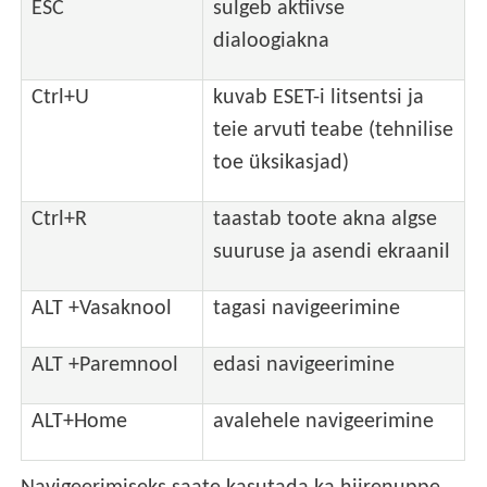
ESC
sulgeb aktiivse
dialoogiakna
Ctrl+U
kuvab ESET-i litsentsi ja
teie arvuti teabe (tehnilise
toe üksikasjad)
Ctrl+R
taastab toote akna algse
suuruse ja asendi ekraanil
ALT +Vasaknool
tagasi navigeerimine
ALT +Paremnool
edasi navigeerimine
ALT+Home
avalehele navigeerimine