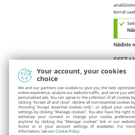
analüüsimi
korral saa
Sell
Näi
Näidiste 
ESET L
Your account, your cookies
Teenuse E
choice
LiveGuard-
Kui olete 
We and our partners use cookies to give you the best optimize
online experience, analyze our website traffic, and serve you wit
isegi pära
personalized ads. You can agree to the collection of all cookies b
clicking "Accept all and close", decline all non-essential cookies b
choosing "Accept essential cookies only", or adjust your cooki
settings by clicking "Manage cookies". You also have the right t
withdraw your consent or change your cookie preference
anytime by clicking the "Manage cookies" link in our websit
footer or in your account settings (if available). For mor
information, see our
Cookie Policy
.