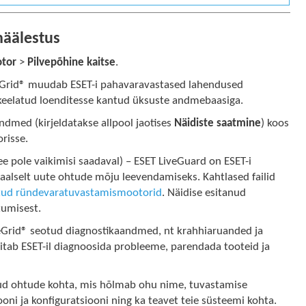
häälestus
tor
>
Pilvepõhine kaitse
.
Grid® muudab ESET-i pahavaravastased lahendused
a keelatud loenditesse kantud üksuste andmebaasiga.
dmed (kirjeldatakse allpool jaotises
Näidiste saatmine
) koos
orisse.
e pole vaikimisi saadaval) – ESET LiveGuard on ESET-i
siaalselt uute ohtude mõju leevendamiseks. Kahtlased failid
atud ründevaratuvastamismootorid
. Näidise esitanud
tumisest.
eGrid® seotud diagnostikaandmed, nt krahhiaruanded ja
tab ESET-il diagnoosida probleeme, parendada tooteid ja
atud ohtude kohta, mis hõlmab ohu nime, tuvastamise
oni ja konfiguratsiooni ning ka teavet teie süsteemi kohta.