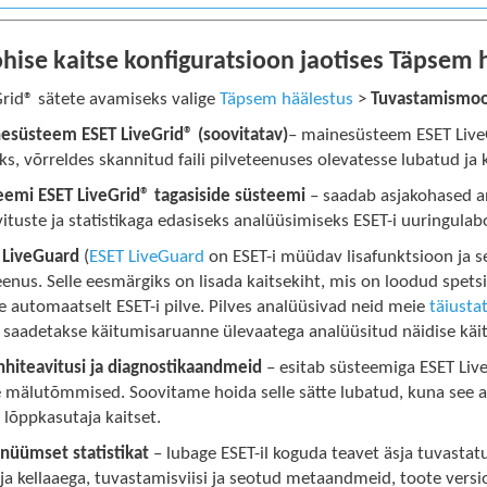
hise kaitse konfiguratsioon jaotises Täpsem 
Grid® sätete avamiseks valige
Täpsem häälestus
>
Tuvastamismoo
esüsteem ESET LiveGrid® (soovitatav)
– mainesüsteem ESET Live
s, võrreldes skannitud faili pilveteenuses olevatesse lubatud j
eemi ESET LiveGrid® tagasiside süsteemi
– saadab asjakohased an
ituste ja statistikaga edasiseks analüüsimiseks ESET-i uuringulab
 LiveGuard
(
ESET LiveGuard
on ESET-i müüdav lisafunktsioon ja se
eenus. Selle eesmärgiks on lisada kaitsekiht, mis on loodud spet
 automaatselt ESET-i pilve. Pilves analüüsivad neid meie
täiust
e saadetakse käitumisaruanne ülevaatega analüüsitud näidise käi
hhiteavitusi ja diagnostikaandmeid
– esitab süsteemiga ESET Liv
 mälutõmmised. Soovitame hoida selle sätte lubatud, kuna see ai
lõppkasutaja kaitset.
nüümset statistikat
– lubage ESET-il koguda teavet äsja tuvast
a kellaaega, tuvastamisviisi ja seotud metaandmeid, toote versio