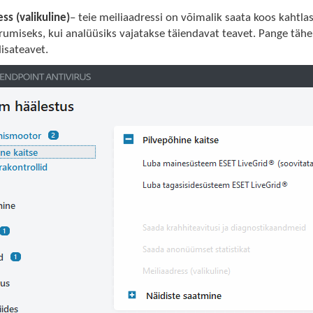
ss (valikuline)
– teie meiliaadressi on võimalik saata koos kahtla
umiseks, kui analüüsiks vajatakse täiendavat teavet. Pange tähele,
lisateavet.