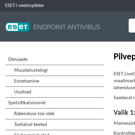
ESET-i veebispikker
Pilve
ESET LiveG
maailmast
lahenduse
Saadaval 
Valik 
Mainesüst
Kontrolli