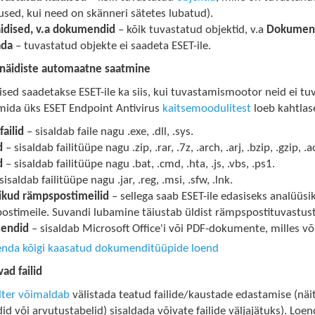
sed, kui need on skänneri sätetes lubatud).
äidised, v.a dokumendid
– kõik tuvastatud objektid, v.a
Dokumen
ada
– tuvastatud objekte ei saadeta ESET-ile.
 näidiste automaatne saatmine
sed saadetakse ESET-ile ka siis, kui tuvastamismootor neid ei tuv
 mida üks ESET Endpoint Antivirus
kaitsemoodulitest
loeb kahtlas
failid
– sisaldab faile nagu .exe, .dll, .sys.
d
– sisaldab failitüüpe nagu .zip, .rar, .7z, .arch, .arj, .bzip, .gzip, .ac
d
– sisaldab failitüüpe nagu .bat, .cmd, .hta, .js, .vbs, .ps1.
sisaldab failitüüpe nagu .jar, .reg, .msi, .sfw, .lnk.
ikud rämpspostimeilid
– sellega saab ESET-ile edasiseks analüüs
stimeile. Suvandi lubamine täiustab üldist rämpspostituvastust,
endid
– sisaldab Microsoft Office'i või PDF-dokumente, milles võib
enda kõigi kaasatud dokumenditüüpide loend
vad failid
ilter võimaldab
välistada teatud failide/kaustade edastamise (näi
 või arvutustabelid) sisaldada võivate failide väljajätuks). Loend