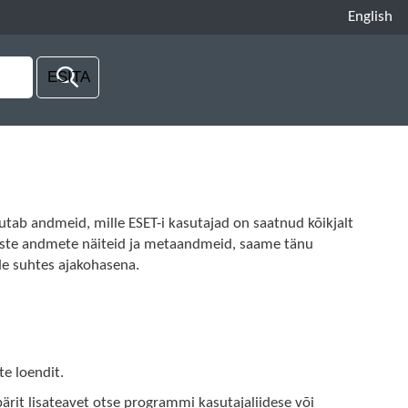
English
tab andmeid, mille ESET-i kasutajad on saatnud kõikjalt
tlaste andmete näiteid ja metaandmeid, saame tänu
de suhtes ajakohasena.
e loendit.
pärit lisateavet otse programmi kasutajaliidese või