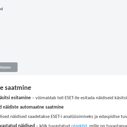
te saatmine
äsitsi esitamine
– võimaldab teil ESET-ile esitada näidiseid käsit
d näidiste automaatne saatmine
llised näidised saadetakse ESET-i analüüsimiseks ja edaspidise 
uvastatud näidised
– kõik tuvastatud
objektid
, mille on tuvastan