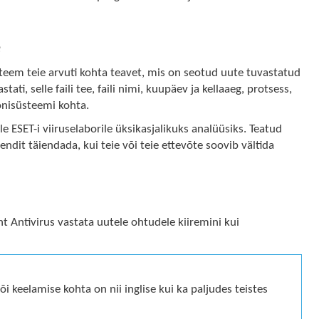
e
teem teie arvuti kohta teavet, mis on seotud uute tuvastatud
ati, selle faili tee, faili nimi, kuupäev ja kellaaeg, protsess,
oonisüsteemi kohta.
e ESET-i viiruselaborile üksikasjalikuks analüüsiks. Teatud
loendit täiendada, kui teie või teie ettevõte soovib vältida
t Antivirus vastata uutele ohtudele kiiremini kui
 keelamise kohta on nii inglise kui ka paljudes teistes