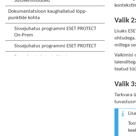
konteksti
Valik 
Lisaks ES
ohtudega. T
millega se
Vaikimisi 
laienditeg
teatud tüü
Valik 3
Tarkvara ü
tuvastusm
Lis
Too
kee