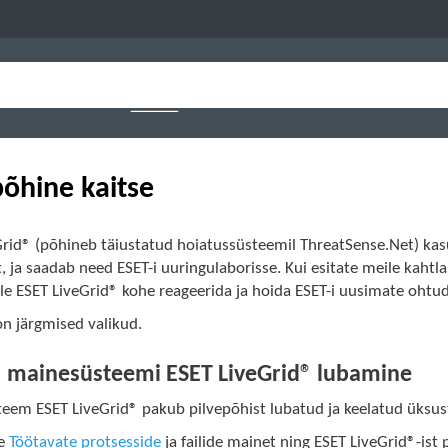
põhine kaitse
rid® (põhineb täiustatud hoiatussüsteemil ThreatSense.Net) kasu
, ja saadab need ESET-i uuringulaborisse. Kui esitate meile kah
le ESET LiveGrid® kohe reageerida ja hoida ESET-i uusimate ohtu
on järgmised valikud.
1: mainesüsteemi ESET LiveGrid® lubamine
eem ESET LiveGrid® pakub pilvepõhist lubatud ja keelatud üksust
ge
Töötavate protsesside
ja failide mainet ning ESET LiveGrid®-ist 