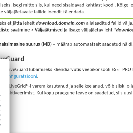
seks, isegi mitte siis, kui need sisaldavad kahtlast koodi. Kõige le
te väljajäetavate failide loendit täiendada.
eks et jätta lehelt
download.domain.com
allalaaditud failid välj
diste saatmine
>
Väljajätmised
ja lisage väljajäetav leht
*downlo
maksimaalne suurus (MB)
– määrab automaatselt saadetud näidi
iveGuard
SET LiveGuard lubamiseks kliendiarvutis veebikonsooli ESET PRO
i konfiguratsiooni
.
ESET LiveGrid®-i varem kasutanud ja selle keelanud, võib siiski 
d
h
st inaktiveerimist. Kui kogu praegune teave on saadetud, siis uusi
y
y
e
o
s
e
e