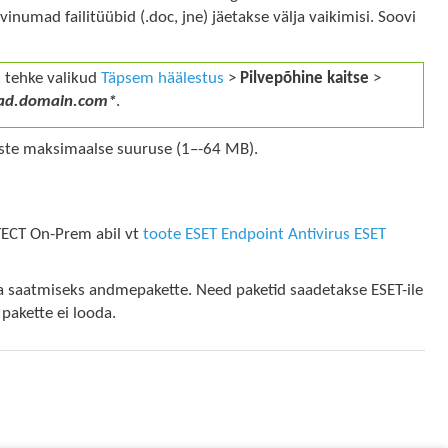
vinumad failitüübid (.doc, jne) jäetakse välja vaikimisi. Soovi
a, tehke valikud
Täpsem häälestus
>
Pilvepõhine kaitse
>
ad.domain.com*
.
ste maksimaalse suuruse (1–-64 MB).
TECT On-Prem abil vt
toote ESET Endpoint Antivirus ESET
olla saatmiseks andmepakette. Need paketid saadetakse ESET-ile
 pakette ei looda.