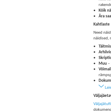
rakendu
Kõik n
Ära sa
Kahtlaste
Need näidi
näidised,
Täitmis
Arhiivi
Skripti
Muu
– 
Võimal
rämpspo
Dokum
Lai
Väljajäeta
Väljajätuf
dokumendid