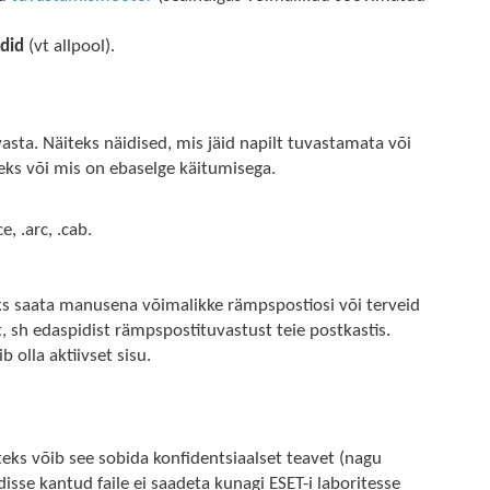
did
(vt allpool).
asta. Näiteks näidised, mis jäid napilt tuvastamata või
eks või mis on ebaselge käitumisega.
e, .arc, .cab.
iks saata manusena võimalikke rämpspostiosi või terveid
 sh edaspidist rämpspostituvastust teie postkastis.
 olla aktiivset sisu.
teks võib see sobida konfidentsiaalset teavet (nagu
isse kantud faile ei saadeta kunagi ESET-i laboritesse