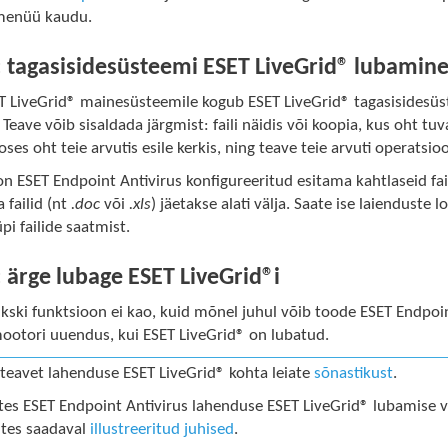
menüü kaudu.
2: tagasisidesüsteemi ESET LiveGrid® lubamin
ET LiveGrid® mainesüsteemile kogub ESET LiveGrid® tagasisidesüs
eave võib sisaldada järgmist: faili näidis või koopia, kus oht tuvast
oses oht teie arvutis esile kerkis, ning teave teie arvuti operatsi
on ESET Endpoint Antivirus konfigureeritud esitama kahtlaseid fail
a failid (nt
.doc
või
.xls
) jäetakse alati välja. Saate ise laienduste 
pi failide saatmist.
: ärge lubage ESET LiveGrid®i
kski funktsioon ei kao, kuid mõnel juhul võib toode ESET Endpoin
ootori uuendus, kui ESET LiveGrid® on lubatud.
ateavet lahenduse ESET LiveGrid® kohta leiate
sõnastikust
.
tes ESET Endpoint Antivirus lahenduse ESET LiveGrid® lubamise või
ltes saadaval
illustreeritud juhised
.