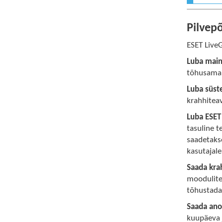
Pilvepõ
ESET Live
Luba main
tõhusamak
Luba süst
krahhiteav
Luba ESET
tasuline t
saadetakse
kasutajal
Saada kra
moodulite
tõhustada 
Saada ano
kuupäeva j