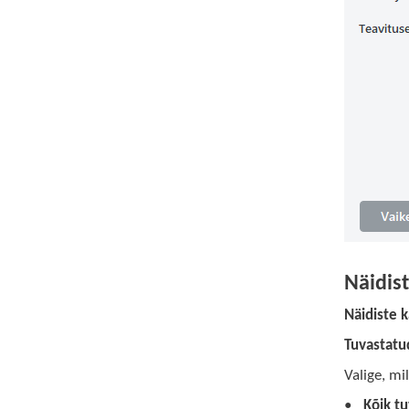
Näidis
Näidiste k
Tuvastatu
Valige, mi
Kõik t