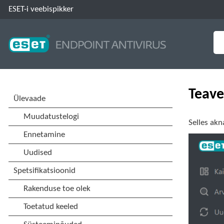
ESET-i veebispikker
Teave
Selles akn