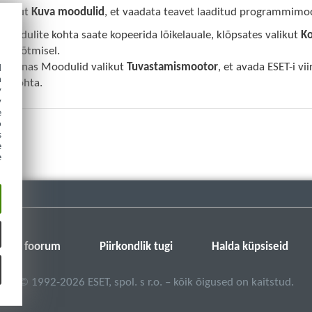
valikut
Kuva moodulid
, et vaadata teavet laaditud programmimoo
moodulite kohta saate kopeerida lõikelauale, klõpsates valikut
Ko
se võtmisel.
ke aknas Moodulid valikut
Tuvastamismootor
, et avada ESET-i v
d
h
ni kohta.
y
y
e
o
s
e
e
SET-i foorum
Piirkondlik tugi
Halda küpsiseid
©
1992-2026
ESET, spol. s r.o. – kõik õigused on kaitstud.