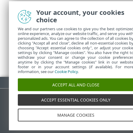
Klõpsake 
Your account, your cookies
Teavet 
choice
ühendu
Klõpsa
We and our partners use cookies to give you the best optimize
online experience, analyze our website traffic, and serve you wit
versioo
personalized ads. You can agree to the collection of all cookies b
clicking "Accept all and close", decline all non-essential cookies b
choosing "Accept essential cookies only", or adjust your cooki
settings by clicking "Manage cookies". You also have the right t
withdraw your consent or change your cookie preference
anytime by clicking the "Manage cookies" link in our websit
footer or in your account settings (if available). For mor
information, see our
Cookie Policy
.
Laadi PDF alla
ACCEPT ALL AND CLOSE
ACCEPT ESSENTIAL COOKIES ONLY
ESET-i teabebaas
E
MANAGE COOKIES