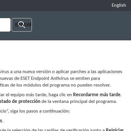
English
irus a una nueva versión o aplicar parches a las aplicaciones
 nuevas de ESET Endpoint Antivirus se emiten para
ticas de los módulos del programa no pueden resolver.
ciar el equipo más tarde, haga clic en
Recordarme más tarde
.
stado de protección
de la ventana principal del programa.
icio”, siga los pasos a continuación:
as
.
nule la selección de las casillas de verificación junto a
Reiniciar