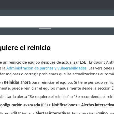
uiere el reinicio
e un reinicio de equipo después de actualizar ESET Endpoint Antiv
e la
Administración de parches y vulnerabilidades
. Las versiones
ar mejoras o corregir problemas que las actualizaciones automá
 en
Reiniciar ahora
para reiniciar el equipo. Si tiene pensado reini
mente, puede reiniciar el equipo manualmente desde la sección
E
bilitar la alerta “Se requiere el reinicio” o “Se recomienda el rein
onfiguración avanzada
(F5) >
Notificaciones
>
Alertas interactiv
lic en
Editar
junto a
Alertas interactivas
. En la sección
Equipo
, a