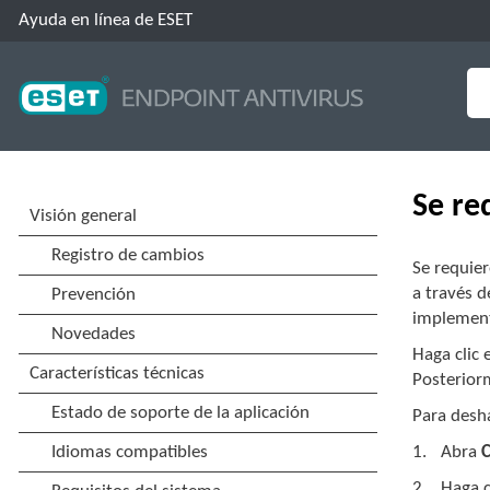
Ayuda en línea de ESET
Se req
Se requier
a través d
implement
Haga clic
Posterior
Para desha
Abra
C
Haga c