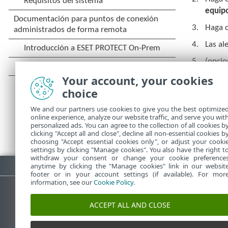
equipo
Haga c
Las al
(opcio
estado
Your account, your cookies
reinic
choice
We and our partners use cookies to give you the best optimize
online experience, analyze our website traffic, and serve you wit
personalized ads. You can agree to the collection of all cookies b
clicking "Accept all and close", decline all non-essential cookies b
choosing "Accept essential cookies only", or adjust your cooki
settings by clicking "Manage cookies". You also have the right t
withdraw your consent or change your cookie preference
Descargar PDF
anytime by clicking the "Manage cookies" link in our websit
footer or in your account settings (if available). For mor
information, see our
Cookie Policy
.
ACCEPT ALL AND CLOSE
Base de conocimiento de ESET