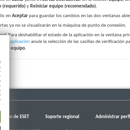
 (requerido)
y
Reiniciar equipo (recomendado)
.
lic en
Aceptar
para guardar los cambios en las dos ventanas abie
ertas ya no se visualizarán en la máquina de punto de conexión.
nal) Para deshabilitar el estado de la aplicación en la ventana pr
s de aplicación
anule la selección de las casillas de verificación p
io del equipo
.
d
h
y
y
e
o
s
e
e
Foro de ESET
Soporte regional
Administrar perfi