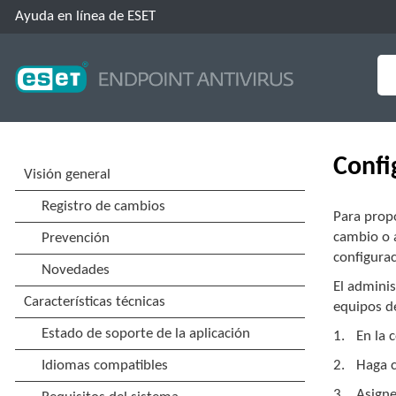
Ayuda en línea de ESET
Confi
Para prop
cambio o a
configura
El adminis
equipos de
En la 
Haga c
Asigne