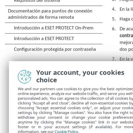
En la 
Haga c
De acu
contr
mejora
dos po
En la 
Asigne
Your account, your cookies
contra
choice
Compru
We and our partners use cookies to give you the best optimize
online experience, analyze our website traffic, and serve you wit
Revise
personalized ads. You can agree to the collection of all cookies b
clicking "Accept all and close", decline all non-essential cookies b
choosing "Accept essential cookies only", or adjust your cooki
settings by clicking "Manage cookies". You also have the right t
withdraw your consent or change your cookie preference
anytime by clicking the "Manage cookies" link in our websit
footer or in your account settings (if available). For mor
information, see our
Cookie Policy
.