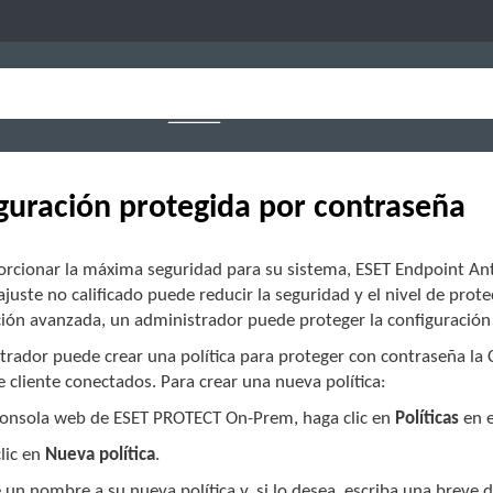
guración protegida por contraseña
orcionar la máxima seguridad para su sistema, ESET Endpoint Ant
juste no calificado puede reducir la seguridad y el nivel de protec
ción avanzada, un administrador puede proteger la configuración
trador puede crear una política para proteger con contraseña la
 cliente conectados. Para crear una nueva política:
consola web de ESET PROTECT On-Prem, haga clic en
Políticas
en e
lic en
Nueva política
.
 un nombre a su nueva política y, si lo desea, escriba una breve 