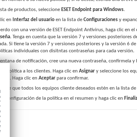
lista de productos, seleccione
ESET Endpoint para Windows
.
lic en
Interfaz del usuario
en la lista de
Configuraciones
y expand
erdo con una versión de ESET Endpoint Antivirus, haga clic en e
aseña
. Tenga en cuenta que la versión 7 y versiones posteriores 
da. Si tiene la versión 7 y versiones posteriores y la versión 6 d
líticas individuales con disitntas contraseñas para cada versión.
ventana de notificación, cree una nueva contraseña, confírmela y 
 la política a los clientes. Haga clic en
Asignar
y seleccione los eq
seña. Haga clic en
Aceptar
para confirmar.
ebe que todos los equipos cliente deseados estén en la lista de 
d
h
 la configuración de la política en el resumen y haga clic en
Finali
y
y
e
o
s
e
e