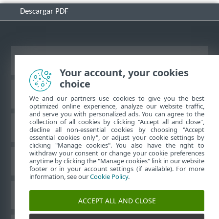
Descargar PDF
Ver sitio del escritorio
Your account, your cookies
choice
Base de conocimiento de ESET
We and our partners use cookies to give you the best
optimized online experience, analyze our website traffic,
and serve you with personalized ads. You can agree to the
collection of all cookies by clicking "Accept all and close",
Foro de ESET
decline all non-essential cookies by choosing "Accept
essential cookies only", or adjust your cookie settings by
clicking "Manage cookies". You also have the right to
withdraw your consent or change your cookie preferences
Soporte regional
anytime by clicking the "Manage cookies" link in our website
footer or in your account settings (if available). For more
information, see our
Cookie Policy
.
Administrar perfiles
ACCEPT ALL AND CLOSE