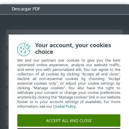
Descargar PDF
Ver sitio del escritorio
Your account, your cookies
choice
Base de conocimiento de ESET
We and our partners use cookies to give you the best
optimized online experience, analyze our website traffic,
and serve you with personalized ads. You can agree to the
collection of all cookies by clicking "Accept all and close",
Foro de ESET
decline all non-essential cookies by choosing "Accept
essential cookies only", or adjust your cookie settings by
clicking "Manage cookies". You also have the right to
withdraw your consent or change your cookie preferences
Soporte regional
anytime by clicking the "Manage cookies" link in our website
footer or in your account settings (if available). For more
information, see our
Cookie Policy
.
Administrar perfiles
ACCEPT ALL AND CLOSE