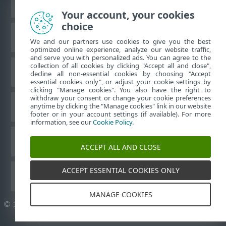
Ver sitio del escritorio
Your account, your cookies
choice
Base de conocimiento de ESET
We and our partners use cookies to give you the best
optimized online experience, analyze our website traffic,
and serve you with personalized ads. You can agree to the
collection of all cookies by clicking "Accept all and close",
Foro de ESET
decline all non-essential cookies by choosing "Accept
essential cookies only", or adjust your cookie settings by
clicking "Manage cookies". You also have the right to
withdraw your consent or change your cookie preferences
Soporte regional
anytime by clicking the "Manage cookies" link in our website
footer or in your account settings (if available). For more
information, see our
Cookie Policy
.
Administrar perfiles
ACCEPT ALL AND CLOSE
ACCEPT ESSENTIAL COOKIES ONLY
Guías para el usuario ESET
MANAGE COOKIES
©
1992-2026
ESET, spol. s r.o. - Todos los derechos reservados.