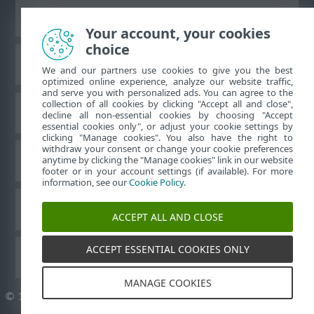
Ver sitio del escritorio
Your account, your cookies
choice
Base de conocimiento de ESET
We and our partners use cookies to give you the best
optimized online experience, analyze our website traffic,
and serve you with personalized ads. You can agree to the
collection of all cookies by clicking "Accept all and close",
Foro de ESET
decline all non-essential cookies by choosing "Accept
essential cookies only", or adjust your cookie settings by
clicking "Manage cookies". You also have the right to
withdraw your consent or change your cookie preferences
Soporte regional
anytime by clicking the "Manage cookies" link in our website
footer or in your account settings (if available). For more
information, see our
Cookie Policy
.
Administrar perfiles
ACCEPT ALL AND CLOSE
ACCEPT ESSENTIAL COOKIES ONLY
Guías para el usuario ESET
MANAGE COOKIES
©
1992-2026
ESET, spol. s r.o. - Todos los derechos reservados.