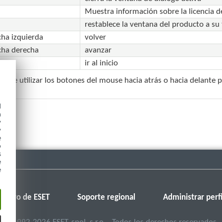
Muestra información sobre la licencia d
restablece la ventana del producto a s
cha izquierda
volver
cha derecha
avanzar
me
ir al inicio
ede utilizar los botones del mouse hacia atrás o hacia delante p
d
h
y
y
e
o
s
e
e
Foro de ESET
Soporte regional
Administrar perfi