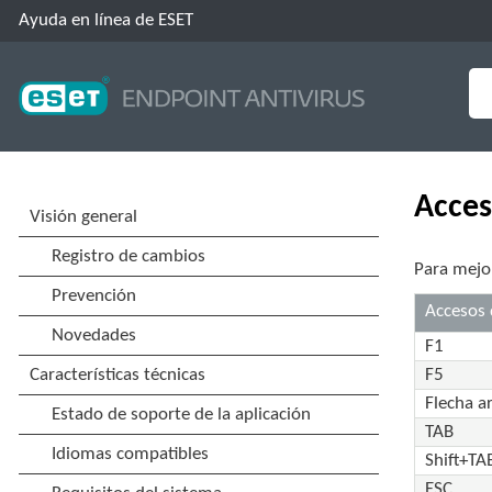
Ayuda en línea de ESET
Acces
Para mejor
Accesos 
F1
F5
Flecha a
TAB
Shift+TA
ESC