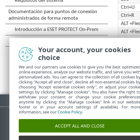
Ctrl+U
Ctrl+R
ALT +Fle
ALT +Fle
ALT+Ho
Your account, your cookies
También pu
choice
We and our partners use cookies to give you the best optimize
online experience, analyze our website traffic, and serve you wit
personalized ads. You can agree to the collection of all cookies b
clicking "Accept all and close", decline all non-essential cookies b
choosing "Accept essential cookies only", or adjust your cooki
settings by clicking "Manage cookies". You also have the right t
withdraw your consent or change your cookie preference
Descargar PDF
anytime by clicking the "Manage cookies" link in our websit
footer or in your account settings (if available). For mor
information, see our
Cookie Policy
.
Base de conocimiento de ESET
ACCEPT ALL AND CLOSE