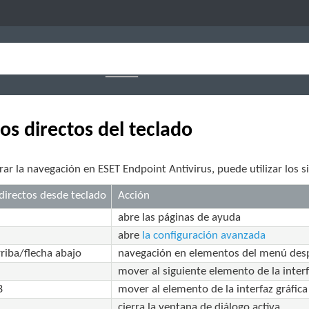
os directos del teclado
ar la navegación en ESET Endpoint Antivirus, puede utilizar los s
directos desde teclado
Acción
abre las páginas de ayuda
abre
la configuración avanzada
rriba/flecha abajo
navegación en elementos del menú des
mover al siguiente elemento de la inter
B
mover al elemento de la interfaz gráfic
cierra la ventana de diálogo activa