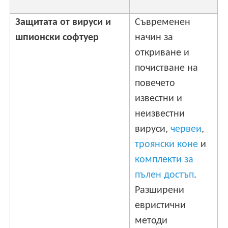
Защитата от вируси и
Съвременен
шпионски софтуер
начин за
откриване и
почистване на
повечето
известни и
неизвестни
вируси,
червеи
,
троянски коне
и
комплекти за
пълен достъп
.
Разширени
евристични
методи