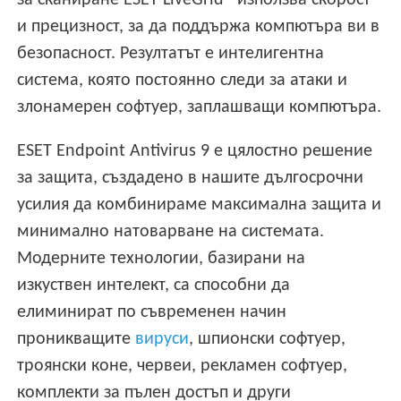
за сканиране ESET LiveGrid® използва скорост
и прецизност, за да поддържа компютъра ви в
безопасност. Резултатът е интелигентна
система, която постоянно следи за атаки и
злонамерен софтуер, заплашващи компютъра.
ESET Endpoint Antivirus 9 е цялостно решение
за защита, създадено в нашите дългосрочни
усилия да комбинираме максимална защита и
минимално натоварване на системата.
Модерните технологии, базирани на
изкуствен интелект, са способни да
елиминират по съвременен начин
проникващите
вируси
, шпионски софтуер,
троянски коне, червеи, рекламен софтуер,
комплекти за пълен достъп и други