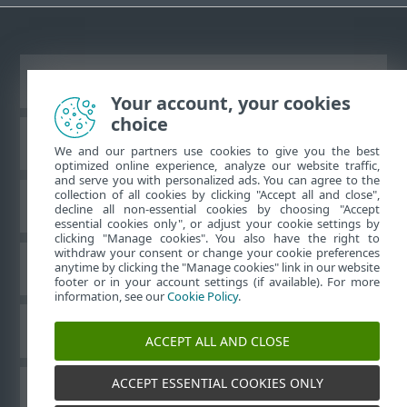
Преглед на настолна версия на сайт
Your account, your cookies
choice
База със знания на ESET
We and our partners use cookies to give you the best
optimized online experience, analyze our website traffic,
and serve you with personalized ads. You can agree to the
collection of all cookies by clicking "Accept all and close",
Форум на ESET
decline all non-essential cookies by choosing "Accept
essential cookies only", or adjust your cookie settings by
clicking "Manage cookies". You also have the right to
withdraw your consent or change your cookie preferences
Регионална поддръжка
anytime by clicking the "Manage cookies" link in our website
footer or in your account settings (if available). For more
information, see our
Cookie Policy
.
Управление на бисквитките
ACCEPT ALL AND CLOSE
ACCEPT ESSENTIAL COOKIES ONLY
Ръководства за потребителя на ESET