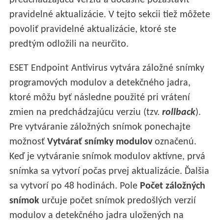
predchádzajúcu verziu a dočasne pozastaviť
pravidelné aktualizácie. V tejto sekcii tiež môžete
povoliť pravidelné aktualizácie, ktoré ste
predtým odložili na neurčito.
ESET Endpoint Antivirus vytvára záložné snímky
programových modulov a detekčného jadra,
ktoré môžu byť následne použité pri vrátení
zmien na predchádzajúcu verziu (tzv.
rollback
).
Pre vytváranie záložných snímok ponechajte
možnosť
Vytvárať snímky modulov
označenú.
Keď je vytváranie snímok modulov aktívne, prvá
snímka sa vytvorí počas prvej aktualizácie. Ďalšia
sa vytvorí po 48 hodinách. Pole
Počet záložných
snímok
určuje počet snímok predošlých verzií
modulov a detekčného jadra uložených na