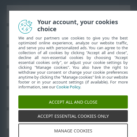
Zobraziť stránku ako na počítači
Your account, your cookies
choice
ESET Databáza znalostí
We and our partners use cookies to give you the best
optimized online experience, analyze our website traffic,
and serve you with personalized ads. You can agree to the
collection of all cookies by clicking "Accept all and close",
ESET Fórum
decline all non-essential cookies by choosing "Accept
essential cookies only", or adjust your cookie settings by
clicking "Manage cookies". You also have the right to
withdraw your consent or change your cookie preferences
Technická podpora
anytime by clicking the "Manage cookies" link in our website
footer or in your account settings (if available). For more
information, see our
Cookie Policy
.
Spravovať súbory cookie
ACCEPT ALL AND CLOSE
ACCEPT ESSENTIAL COOKIES ONLY
Ostatné ESET produkty
MANAGE COOKIES
©
1992-2026
ESET, spol. s r.o. Všetky práva vyhradené.