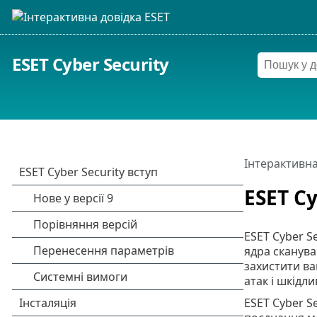
ESET Cyber Security
Інтерактивна
ESET Cy
ESET Cyber S
ядра сканува
захистити ва
атак і шкідл
ESET Cyber S