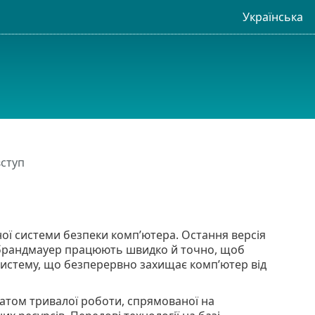
Українська
вступ
аної системи безпеки комп’ютера. Остання версія
й брандмауер працюють швидко й точно, щоб
 систему, що безперервно захищає комп’ютер від
татом тривалої роботи, спрямованої на