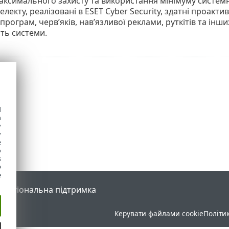
ксимального захисту та використання мінімуму системних
електу, реалізовані в ESET Cyber Security, здатні проак
 програм, черв’яків, нав’язливої реклами, руткітів та ін
ть системи.
d
h
y
y
e
o
s
e
e
l
Регіональна підтримка
Керувати файлами cookie
Політи