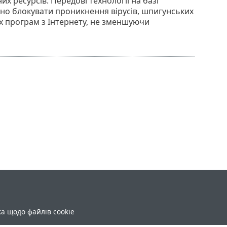
 ресурсів. Передові технології на базі
тивно блокувати проникнення вірусів, шпигунських
ших програм з Інтернету, не зменшуючи
ка щодо файлів cookie