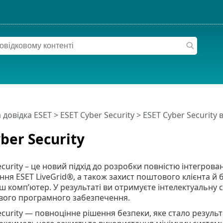
 довідка ESET
>
ESET Cyber Security
>
ESET Cyber Security 
ber Security
ecurity – це новий підхід до розробки повністю інтегров
ння ESET LiveGrid®, а також захист поштового клієнта 
ш комп’ютер. У результаті ви отримуєте інтелектуальну
ивого програмного забезпечення.
ecurity — повноцінне рішення безпеки, яке стало резуль