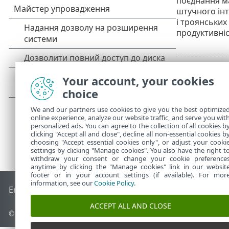
поєднання ма
штучного інт
і троянських
продуктивніс
Your account, your cookies
choice
We and our partners use cookies to give you the best optimize
online experience, analyze our website traffic, and serve you wit
personalized ads. You can agree to the collection of all cookies b
clicking "Accept all and close", decline all non-essential cookies b
choosing "Accept essential cookies only", or adjust your cooki
settings by clicking "Manage cookies". You also have the right t
withdraw your consent or change your cookie preference
anytime by clicking the "Manage cookies" link in our websit
footer or in your account settings (if available). For mor
information, see our
Cookie Policy
.
End of Life
База знань ESET
Форум ESET
ESET Status Porta
ACCEPT ALL AND CLOSE
© 1992 - 2025 ESET, spol. s r.o. - Усі права захищено.