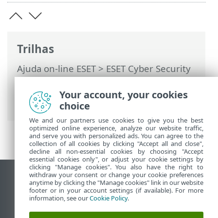
Trilhas
Ajuda on-line ESET
>
ESET Cyber Security
>
Trabalhando com o ESET Cyber Security
>
Proteções
> Proteção da Web e de e-
Your account, your cookies
mails
choice
We and our partners use cookies to give you the best
optimized online experience, analyze our website traffic,
and serve you with personalized ads. You can agree to the
collection of all cookies by clicking "Accept all and close",
decline all non-essential cookies by choosing "Accept
essential cookies only", or adjust your cookie settings by
clicking "Manage cookies". You also have the right to
withdraw your consent or change your cookie preferences
Ver site para desktop
anytime by clicking the "Manage cookies" link in our website
footer or in your account settings (if available). For more
End of Life
information, see our
Cookie Policy
.
Base de conhecimento ESET
Fórum ESET