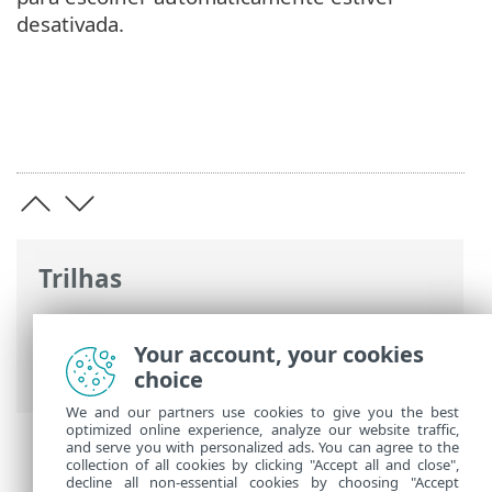
desativada.
Trilhas
Ajuda on-line ESET
>
ESET Cyber Security
>
Preferências do aplicativo
>
Atualizar
>
Your account, your cookies
Atualizações de módulos e produtos
choice
We and our partners use cookies to give you the best
optimized online experience, analyze our website traffic,
and serve you with personalized ads. You can agree to the
collection of all cookies by clicking "Accept all and close",
decline all non-essential cookies by choosing "Accept