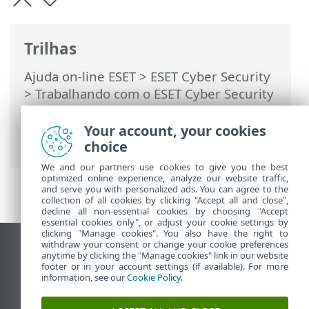
Trilhas
Ajuda on-line ESET
>
ESET Cyber Security
>
Trabalhando com o ESET Cyber Security
>
Proteção antivírus e antispyware
>
Configuração dos parmetros do
Your account, your cookies
mecanismo ThreatSense
> Métodos
choice
We and our partners use cookies to give you the best
optimized online experience, analyze our website traffic,
and serve you with personalized ads. You can agree to the
collection of all cookies by clicking "Accept all and close",
decline all non-essential cookies by choosing "Accept
essential cookies only", or adjust your cookie settings by
clicking "Manage cookies". You also have the right to
withdraw your consent or change your cookie preferences
Ver site para desktop
anytime by clicking the "Manage cookies" link in our website
footer or in your account settings (if available). For more
End of Life
information, see our
Cookie Policy
.
Base de conhecimento ESET
Fórum ESET