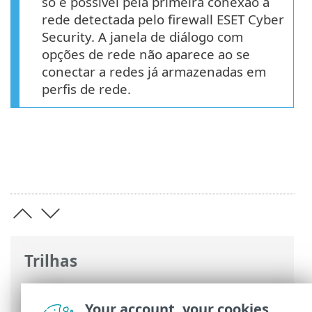
só é possível pela primeira conexão à
rede detectada pelo firewall ESET Cyber
Security. A janela de diálogo com
opções de rede não aparece ao se
conectar a redes já armazenadas em
perfis de rede.
Trilhas
Ajuda on-line ESET
>
ESET Cyber Security
>
Preferências do aplicativo
>
Mecanismo
Your account, your cookies