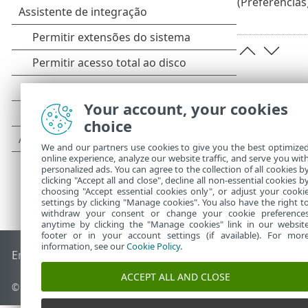
(Preferências)
Your account, your cookies
choice
We and our partners use cookies to give you the best optimize
online experience, analyze our website traffic, and serve you wit
personalized ads. You can agree to the collection of all cookies b
clicking "Accept all and close", decline all non-essential cookies b
choosing "Accept essential cookies only", or adjust your cooki
settings by clicking "Manage cookies". You also have the right t
withdraw your consent or change your cookie preference
anytime by clicking the "Manage cookies" link in our websit
footer or in your account settings (if available). For mor
information, see our
Cookie Policy
.
End of Life
Base de conhecimento ESET
Fórum ESET
ESET S
ACCEPT ALL AND CLOSE
© 1992 - 2025 ESET, spol. s r.o. - Todos os direitos reservados.