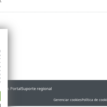
.
d
h
y
y
e
o
s
e
e
tatus Portal
Suporte regional
Gerenciar cookies
Política de cook