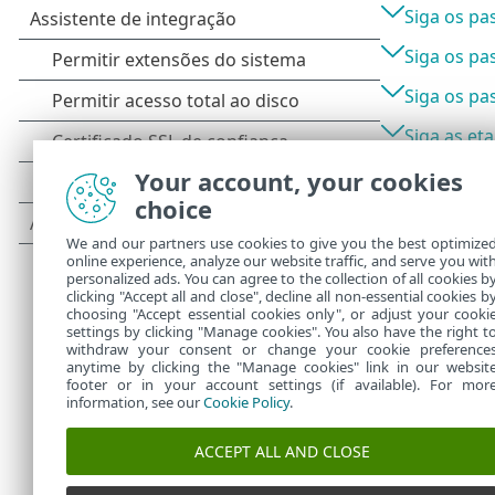
Siga os pa
Siga os pa
Siga os pa
Siga as et
Reinici
Your account, your cookies
choice
Abra
Fi
ícone
E
We and our partners use cookies to give you the best optimize
o
Helpe
online experience, analyze our website traffic, and serve you wit
personalized ads. You can agree to the collection of all cookies b
complet
clicking "Accept all and close", decline all non-essential cookies b
choosing "Accept essential cookies only", or adjust your cooki
settings by clicking "Manage cookies". You also have the right t
withdraw your consent or change your cookie preference
anytime by clicking the "Manage cookies" link in our websit
footer or in your account settings (if available). For mor
information, see our
Cookie Policy
.
ACCEPT ALL AND CLOSE