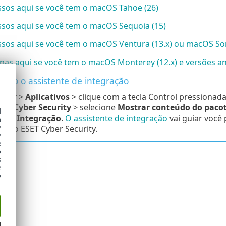
ssos aqui se você tem o macOS Tahoe (26)
ssos aqui se você tem o macOS Sequoia (15)
ssos aqui se você tem o macOS Ventura (13.x) ou macOS So
apas aqui se você tem o macOS Monterey (12.x) e versões an
ando o assistente de integração
nder
>
Aplicativos
> clique com a tecla Control pressionad
SET Cyber Security
> selecione
Mostrar conteúdo do paco
d
rs
>
Integração
.
O assistente de integração
vai guiar você 
h
y
a do ESET Cyber Security.
y
e
o
s
e
e