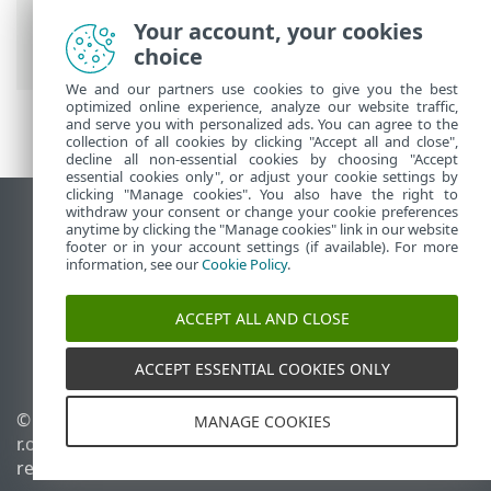
Ajuda on-line ESET
>
ESET Cyber Security
Your account, your cookies
>
Ativação do produto
choice
We and our partners use cookies to give you the best
optimized online experience, analyze our website traffic,
and serve you with personalized ads. You can agree to the
collection of all cookies by clicking "Accept all and close",
decline all non-essential cookies by choosing "Accept
essential cookies only", or adjust your cookie settings by
clicking "Manage cookies". You also have the right to
withdraw your consent or change your cookie preferences
Ver site para desktop
anytime by clicking the "Manage cookies" link in our website
footer or in your account settings (if available). For more
End of Life
information, see our
Cookie Policy
.
Base de conhecimento ESET
Fórum ESET
ACCEPT ALL AND CLOSE
ESET Status Portal
Suporte regional
ACCEPT ESSENTIAL COOKIES ONLY
© 1992 - 2025 ESET, spol. s
Gerenciar cookies
MANAGE COOKIES
r.o. - Todos os direitos
Política de cookies
reservados.