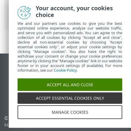
Guida online ESET
>
ESET Cyber Security
Your account, your cookies
>
Preferenze dell’applicazione
>
choice
Protezioni
> Protezione accesso Web
We and our partners use cookies to give you the best
optimized online experience, analyze our website traffic,
and serve you with personalized ads. You can agree to the
collection of all cookies by clicking "Accept all and close",
decline all non-essential cookies by choosing "Accept
essential cookies only", or adjust your cookie settings by
clicking "Manage cookies". You also have the right to
withdraw your consent or change your cookie preferences
anytime by clicking the "Manage cookies" link in our website
Visualizza sito desktop
footer or in your account settings (if available). For more
information, see our
Cookie Policy
.
End of Life
ESET Knowledge Base
ACCEPT ALL AND CLOSE
Forum ESET
ESET Status Portal
ACCEPT ESSENTIAL COOKIES ONLY
Supporto regionale
MANAGE COOKIES
© 1992 - 2025 ESET, spol. s
Gestisci cookie
r.o. - Tutti i diritti riservati.
Criterio cookie