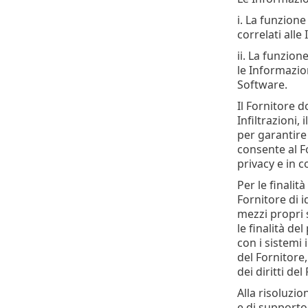
i. La funzione
correlati alle
ii. La funzion
le Informazion
Software.
Il Fornitore d
Infiltrazioni,
per garantire 
consente al Fo
privacy e in 
Per le finali
Fornitore di i
mezzi propri 
le finalità de
con i sistemi 
del Fornitore,
dei diritti del
Alla risoluzio
e di supporto