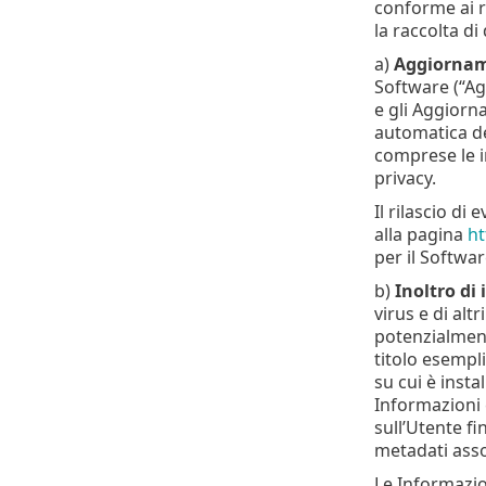
conforme ai re
la raccolta di
a)
Aggiornam
Software (“Ag
e gli Aggiorn
automatica deg
comprese le i
privacy.
Il rilascio di
alla pagina
ht
per il Softwar
b)
Inoltro di 
virus e di al
potenzialmente
titolo esempl
su cui è insta
Informazioni 
sull’Utente fi
metadati asso
Le Informazio