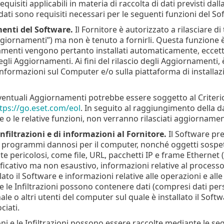
quisiti applicabili in materia di raccolta di dati previsti dall
 dati sono requisiti necessari per le seguenti funzioni del So
enti del Software.
Il Fornitore è autorizzato a rilasciare 
giornamenti”) ma non è tenuto a fornirli. Questa funzione è
amenti vengono pertanto installati automaticamente, eccetto s
li Aggiornamenti. Ai fini del rilascio degli Aggiornamenti, è 
nformazioni sul Computer e/o sulla piattaforma di installazi
 eventuali Aggiornamenti potrebbe essere soggetto al Criterio d
tps://go.eset.com/eol
. In seguito al raggiungimento della dat
e o le relative funzioni, non verranno rilasciati aggiornamen
infiltrazioni e di informazioni al Fornitore.
Il Software pre
tri programmi dannosi per il computer, nonché oggetti sospet
 pericolosi, come file, URL, pacchetti IP e frame Ethernet ("In
ificativo ma non esaustivo, informazioni relative al processo
llato il Software e informazioni relative alle operazioni e all
e le Infiltrazioni possono contenere dati (compresi dati per
nale o altri utenti del computer sul quale è installato il Softwa
ciati.
ni e le Infiltrazioni possono essere raccolte mediante le se