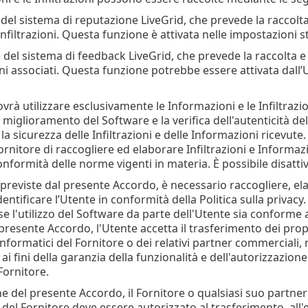
 del sistema di reputazione LiveGrid, che prevede la raccolta 
 Infiltrazioni. Questa funzione è attivata nelle impostazioni
e del sistema di feedback LiveGrid, che prevede la raccolta e l
i associati. Questa funzione potrebbe essere attivata dall’U
ovrà utilizzare esclusivamente le Informazioni e le Infiltrazioni
 il miglioramento del Software e la verifica dell'autenticità 
la sicurezza delle Infiltrazioni e delle Informazioni ricevute
rnitore di raccogliere ed elaborare Infiltrazioni e Informazi
conformità delle norme vigenti in materia. È possibile disatt
tà previste dal presente Accordo, è necessario raccogliere, e
dentificare l’Utente in conformità della Politica sulla privacy.
se l'utilizzo del Software da parte dell'Utente sia conforme 
l presente Accordo, l'Utente accetta il trasferimento dei pro
informatici del Fornitore o dei relativi partner commerciali, 
 ai fini della garanzia della funzionalità e dell'autorizzazion
 Fornitore.
ne del presente Accordo, il Fornitore o qualsiasi suo partne
 del Fornitore deve essere autorizzato al trasferimento, all