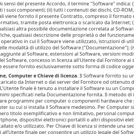
i sensi del presente Accordo, il termine "Software" indica
i i suoi componenti; (ii) tutti i contenuti dei dischi, CD-ROM,
ali viene fornito il presente Contratto, compreso il formato
mativo, tramite posta elettronica o scaricato da Internet; (ii
ualsiasi altra possibile documentazione correlata al Softwar
ifiche, qualsiasi descrizione delle proprietà o del funzionam
operativo in cui il Software viene utilizzato, istruzioni di ut
lle modalità di utilizzo del Software ("Documentazione"); (iv
 aggiunte al Software, estensioni al Software, versioni mod
 Software, concesso in licenza all'Utente dal Fornitore ai se
 essere fornito esclusivamente sotto forma di codice ogget
one, Computer e Chiave di licenza
. Il Software fornito su 
caricato da Internet o dai server del Fornitore od ottenuto 
. L'Utente finale è tenuto a installare il Software su un 
inimi specificati nella Documentazione fornita. Il metodo di 
llare programmi per computer o componenti hardware che p
er su cui si installa il Software medesimo. Per Computer 
ero titolo esemplificativo e non limitativo, personal compu
phone, dispositivi elettronici portatili o altri dispositivi ele
tallato e/o utilizzato. Per Chiave di licenza si intende una s
ti all’Utente finale per consentire un utilizzo legale del Soft