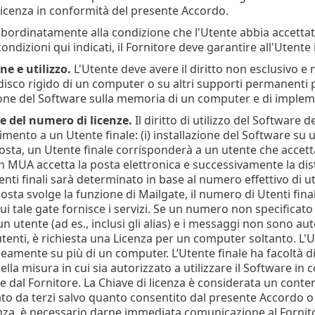
Licenza in conformità del presente Accordo.
ubordinatamente alla condizione che l'Utente abbia accettato
condizioni qui indicati, il Fornitore deve garantire all'Utente i
ne e utilizzo.
L'Utente deve avere il diritto non esclusivo e 
disco rigido di un computer o su altri supporti permanenti pe
e del Software sulla memoria di un computer e di implemen
e del numero di licenze.
Il diritto di utilizzo del Software
imento a un Utente finale: (i) installazione del Software su 
 posta, un Utente finale corrisponderà a un utente che accet
n MUA accetta la posta elettronica e successivamente la dist
ti finali sarà determinato in base al numero effettivo di ute
osta svolge la funzione di Mailgate, il numero di Utenti fina
ui tale gate fornisce i servizi. Se un numero non specificato d
un utente (ad es., inclusi gli alias) e i messaggi non sono a
tenti, è richiesta una Licenza per un computer soltanto. L'U
mente su più di un computer. L’Utente finale ha facoltà di i
la misura in cui sia autorizzato a utilizzare il Software in 
te dal Fornitore. La Chiave di licenza è considerata un cont
zzato da terzi salvo quanto consentito dal presente Accordo 
enza, è necessario darne immediata comunicazione al Fornit