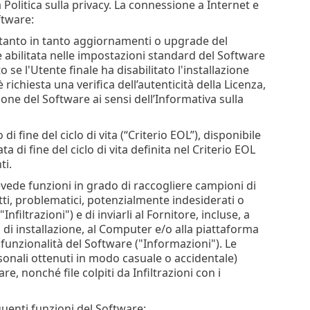
a Politica sulla privacy. La connessione a Internet e
ftware:
di tanto in tanto aggiornamenti o upgrade del
 abilitata nelle impostazioni standard del Software
e l'Utente finale ha disabilitato l'installazione
richiesta una verifica dell’autenticità della Licenza,
one del Software ai sensi dell’Informativa sulla
i fine del ciclo di vita (“Criterio EOL”), disponibile
a di fine del ciclo di vita definita nel Criterio EOL
ti.
vede funzioni in grado di raccogliere campioni di
ti, problematici, potenzialmente indesiderati o
filtrazioni") e di inviarli al Fornitore, incluse, a
 di installazione, al Computer e/o alla piattaforma
e funzionalità del Software ("Informazioni"). Le
sonali ottenuti in modo casuale o accidentale)
re, nonché file colpiti da Infiltrazioni con i
guenti funzioni del Software: