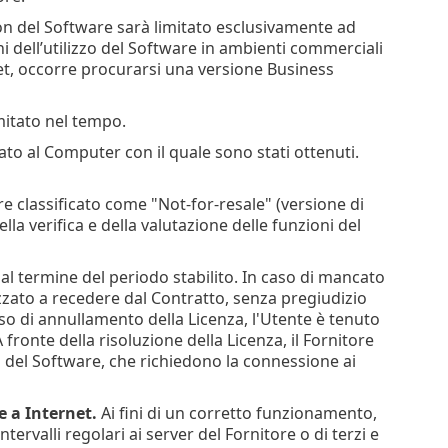
tion del Software sarà limitato esclusivamente ad
ni dell’utilizzo del Software in ambienti commerciali
et, occorre procurarsi una versione Business
imitato nel tempo.
tato al Computer con il quale sono stati ottenuti.
e classificato come "Not-for-resale" (versione di
lla verifica e della valutazione delle funzioni del
 termine del periodo stabilito. In caso di mancato
izzato a recedere dal Contratto, senza pregiudizio
n caso di annullamento della Licenza, l'Utente è tenuto
ronte della risoluzione della Licenza, il Fornitore
ioni del Software, che richiedono la connessione ai
e a Internet.
Ai fini di un corretto funzionamento,
ervalli regolari ai server del Fornitore o di terzi e