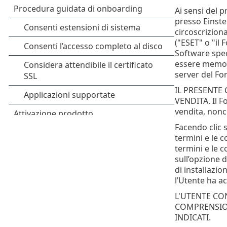
Ai sensi del p
presso Einste
circoscrizion
("ESET" o "il 
Software speci
essere memori
server del For
IL PRESENTE
VENDITA. Il Fo
vendita, nonch
Facendo clic s
termini e le 
termini e le c
sull’opzione d
di installazi
l’Utente ha ac
L'UTENTE CO
COMPRENSION
INDICATI.