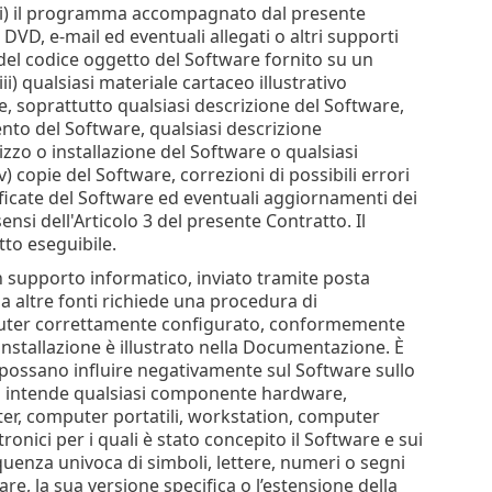
: (i) il programma accompagnato dal presente
 DVD, e-mail ed eventuali allegati o altri supporti
 del codice oggetto del Software fornito su un
i) qualsiasi materiale cartaceo illustrativo
e, soprattutto qualsiasi descrizione del Software,
ento del Software, qualsiasi descrizione
ilizzo o installazione del Software o qualsiasi
) copie del Software, correzioni di possibili errori
ificate del Software ed eventuali aggiornamenti dei
nsi dell'Articolo 3 del presente Contratto. Il
to eseguibile.
un supporto informatico, inviato tramite posta
da altre fonti richiede una procedura di
Computer correttamente configurato, conformemente
installazione è illustrato nella Documentazione. È
ossano influire negativamente sul Software sullo
si intende qualsiasi componente hardware,
ter, computer portatili, workstation, computer
ttronici per i quali è stato concepito il Software e sui
equenza univoca di simboli, lettere, numeri o segni
ware, la sua versione specifica o l’estensione della