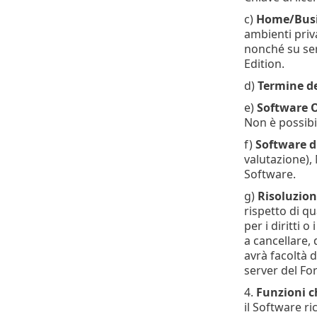
c)
Home/Busi
ambienti priva
nonché su ser
Edition.
d)
Termine de
e)
Software 
Non è possibi
f)
Software di
valutazione), 
Software.
g)
Risoluzion
rispetto di qu
per i diritti 
a cancellare, 
avrà facoltà d
server del For
4.
Funzioni ch
il Software ri