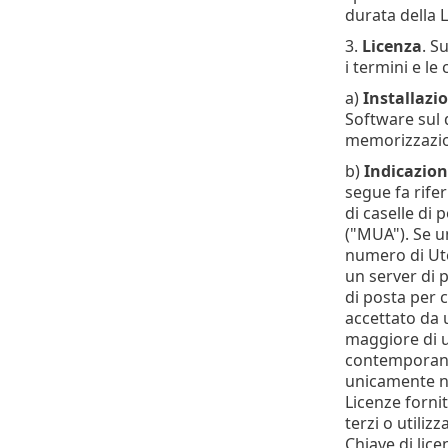
durata della 
3.
Licenza
. S
i termini e le 
a)
Installazio
Software sul 
memorizzazion
b)
Indicazion
segue fa rifer
di caselle di
("MUA"). Se u
numero di Uten
un server di p
di posta per c
accettato da 
maggiore di u
contemporanea
unicamente nel
Licenze forni
terzi o utili
Chiave di lic