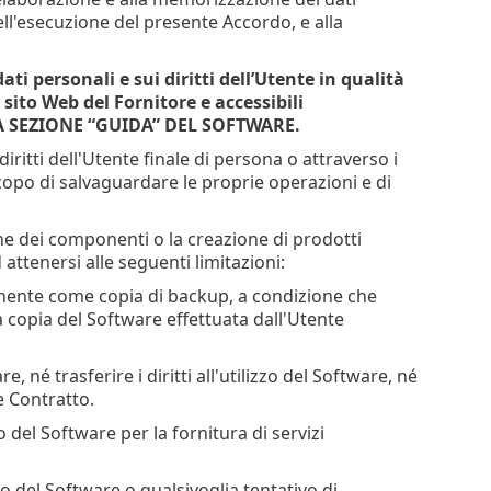
ell'esecuzione del presente Accordo, e alla
ati personali e sui diritti dell’Utente in qualità
 sito Web del Fornitore e accessibili
 LA SEZIONE “GUIDA” DEL SOFTWARE.
diritti dell'Utente finale di persona o attraverso i
scopo di salvaguardare le proprie operazioni e di
one dei componenti o la creazione di prodotti
 attenersi alle seguenti limitazioni:
anente come copia di backup, a condizione che
a copia del Software effettuata dall'Utente
 né trasferire i diritti all'utilizzo del Software, né
e Contratto.
zo del Software per la fornitura di servizi
o del Software o qualsivoglia tentativo di