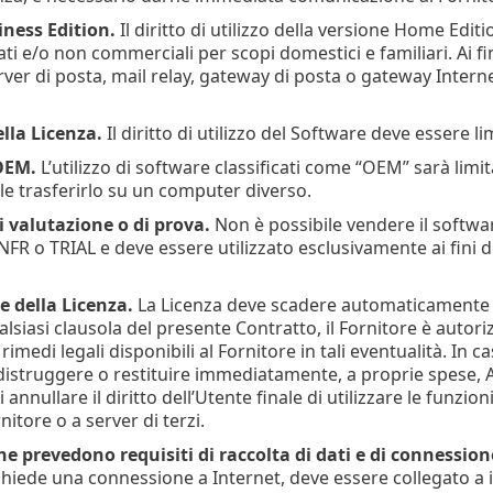
ness Edition.
Il diritto di utilizzo della versione Home Edi
ti e/o non commerciali per scopi domestici e familiari. Ai fi
ver di posta, mail relay, gateway di posta o gateway Intern
lla Licenza.
Il diritto di utilizzo del Software deve essere l
OEM.
L’utilizzo di software classificati come “OEM” sarà limi
le trasferirlo su un computer diverso.
 valutazione o di prova.
Non è possibile vendere il softwar
NFR o TRIAL e deve essere utilizzato esclusivamente ai fini de
e della Licenza.
La Licenza deve scadere automaticamente al
alsiasi clausola del presente Contratto, il Fornitore è autor
o i rimedi legali disponibili al Fornitore in tali eventualità. I
distruggere o restituire immediatamente, a proprie spese, A f
i annullare il diritto dell’Utente finale di utilizzare le funz
nitore o a server di terzi.
e prevedono requisiti di raccolta di dati e di connession
chiede una connessione a Internet, deve essere collegato a int