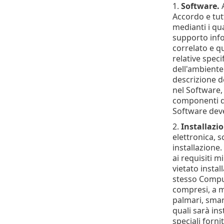
1.
Software.
A
Accordo e tutt
medianti i qu
supporto infor
correlato e q
relative spec
dell'ambiente 
descrizione de
nel Software,
componenti del
Software deve
2.
Installazi
elettronica, s
installazione
ai requisiti m
vietato insta
stesso Comput
compresi, a m
palmari, smart
quali sarà ins
speciali forni