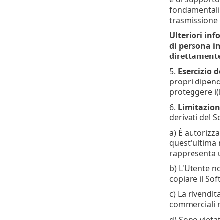
fondamentali c
trasmissione 
Ulteriori inf
di persona in
direttamente
5.
Esercizio d
propri dipende
proteggere i(
6.
Limitazioni
derivati del S
a) È autorizz
quest'ultima n
rappresenta u
b) L'Utente no
copiare il So
c) La rivendita
commerciali n
d) Sono vieta