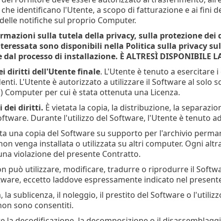
he identificano l'Utente, a scopo di fatturazione e ai fini d
delle notifiche sul proprio Computer.
ormazioni sulla tutela della privacy, sulla protezione dei d
teressata sono disponibili nella Politica sulla privacy sul
 dal processo di installazione. È ALTRESÌ DISPONIBILE
ei diritti dell'Utente finale
. L'Utente è tenuto a esercitare i 
nti. L'Utente è autorizzato a utilizzare il Software al solo 
l) Computer per cui è stata ottenuta una Licenza.
 dei diritti.
È vietata la copia, la distribuzione, la separazi
oftware. Durante l'utilizzo del Software, l'Utente è tenuto ad
ata una copia del Software su supporto per l'archivio perm
on venga installata o utilizzata su altri computer. Ogni altr
na violazione del presente Contratto.
n può utilizzare, modificare, tradurre o riprodurre il Software,
ftware, eccetto laddove espressamente indicato nel present
, la sublicenza, il noleggio, il prestito del Software o l'utiliz
on sono consentiti.
te la decodificazione, la decomposizione o il disassemblaggi