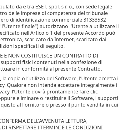
ulato da e tra ESET, spol. s r. o., con sede legale
istro delle imprese di competenza del tribunale
umero di identificazione commerciale 31333532
"l'Utente finale") autorizzano l'Utente a utilizzare il
pecificato nell'Articolo 1 del presente Accordo può
tronica, scaricato da Internet, scaricato dai
zioni specificati di seguito.
LE E NON COSTITUISCE UN CONTRATTO DI
supporti fisici contenuti nella confezione di
fettuare in conformità al presente Contratto.
 la copia o l’utilizzo del Software, l’Utente accetta i
vacy. Qualora non intenda accettare integralmente i
ivacy, l’Utente dovrà prontamente fare clic
ppure eliminare o restituire il Software, i supporti
isto al Fornitore o presso il punto vendita in cui
 CONFERMA DELL'AVVENUTA LETTURA,
I RISPETTARE I TERMINI E LE CONDIZIONI