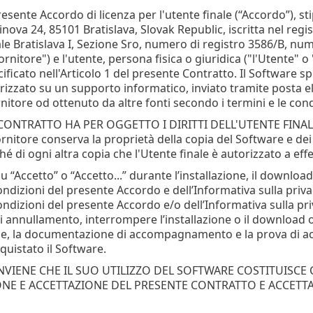
resente Accordo di licenza per l'utente finale (“Accordo”), stip
inova 24, 85101 Bratislava, Slovak Republic, iscritta nel reg
ale Bratislava I, Sezione Sro, numero di registro 3586/B, n
Fornitore") e l'utente, persona fisica o giuridica ("l'Utente" o 
ficato nell'Articolo 1 del presente Contratto. Il Software s
zzato su un supporto informatico, inviato tramite posta elet
nitore od ottenuto da altre fonti secondo i termini e le condi
 CONTRATTO HA PER OGGETTO I DIRITTI DELL'UTENTE FINA
rnitore conserva la proprietà della copia del Software e dei 
é di ogni altra copia che l'Utente finale è autorizzato a ef
u “Accetto” o “Accetto...” durante l’installazione, il download,
condizioni del presente Accordo e dell’Informativa sulla pri
ondizioni del presente Accordo e/o dell’Informativa sulla pr
i annullamento, interrompere l’installazione o il download o
one, la documentazione di accompagnamento e la prova di acqu
quistato il Software.
NVIENE CHE IL SUO UTILIZZO DEL SOFTWARE COSTITUISCE
E E ACCETTAZIONE DEL PRESENTE CONTRATTO E ACCETTA D