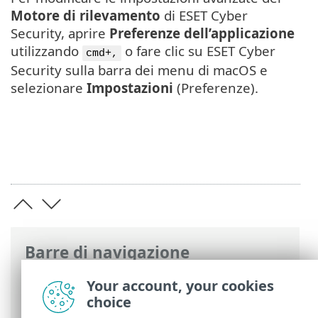
Motore di rilevamento
di ESET Cyber
Security, aprire
Preferenze dell’applicazione
utilizzando
o fare clic su ESET Cyber
cmd+,
Security sulla barra dei menu di macOS e
selezionare
Impostazioni
(Preferenze).
Barre di navigazione
Guida online ESET
>
ESET Cyber Security
Your account, your cookies
>
Preferenze dell’applicazione
> Motore
choice
di rilevamento