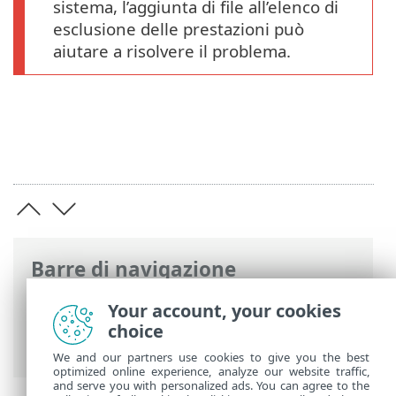
sistema, l’aggiunta di file all’elenco di
esclusione delle prestazioni può
aiutare a risolvere il problema.
Barre di navigazione
Guida online ESET
>
ESET Cyber Security
Your account, your cookies
>
Preferenze dell’applicazione
>
Motore
choice
di rilevamento
> Esclusioni dal controllo
We and our partners use cookies to give you the best
optimized online experience, analyze our website traffic,
and serve you with personalized ads. You can agree to the