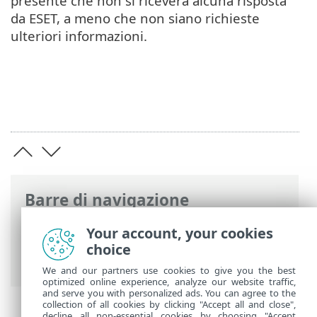
presente che non si riceverà alcuna risposta
da ESET, a meno che non siano richieste
ulteriori informazioni.
Barre di navigazione
Guida online ESET
>
ESET Cyber Security
Your account, your cookies
>
Preferenze dell’applicazione
>
Motore
choice
di rilevamento
> Controlli basati sul cloud
We and our partners use cookies to give you the best
optimized online experience, analyze our website traffic,
and serve you with personalized ads. You can agree to the
collection of all cookies by clicking "Accept all and close",
decline all non-essential cookies by choosing "Accept