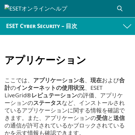
ESET Cyber Security – 目次
アプリケーション
ここでは、
アプリケーション名
、
現在
および
合
計
の
インターネットの使用状況
、ESET
LiveGrid®
レピュテーション
の評価、アプリケ
ーションの
ステータス
など、インストールされ
ているアプリケーションに関する情報を確認で
きます。また、アプリケーションの
受信
と
送信
の通信が許可されているかブロックされている
かを示す情報も確認できます。