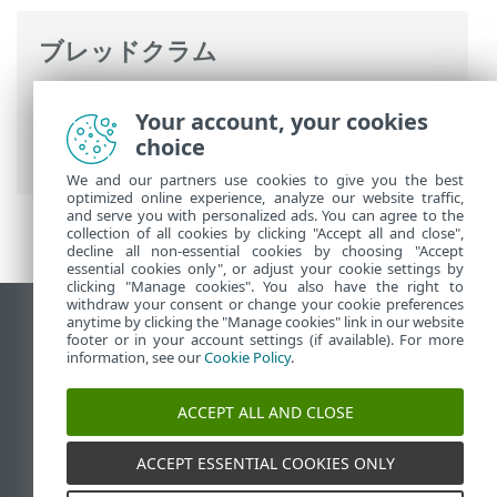
ブレッドクラム
ESETオンラインヘルプ
>
ESET Cyber
Your account, your cookies
Security
>
ESET Cyber Securityの操作
>
ツ
choice
ール
> アプリケーション
We and our partners use cookies to give you the best
optimized online experience, analyze our website traffic,
and serve you with personalized ads. You can agree to the
collection of all cookies by clicking "Accept all and close",
decline all non-essential cookies by choosing "Accept
essential cookies only", or adjust your cookie settings by
clicking "Manage cookies". You also have the right to
withdraw your consent or change your cookie preferences
anytime by clicking the "Manage cookies" link in our website
デスクトップサイトの表示
footer or in your account settings (if available). For more
End of Life
information, see our
Cookie Policy
.
ESETナレッジベース
ACCEPT ALL AND CLOSE
ESETフォーラム
ESET Status Portal
ACCEPT ESSENTIAL COOKIES ONLY
地域サポート