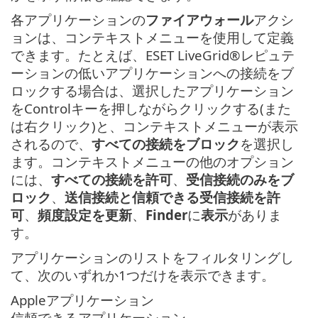
各アプリケーションの
ファイアウォール
アクシ
ョンは、コンテキストメニューを使用して定義
できます。たとえば、ESET LiveGrid®レピュテ
ーションの低いアプリケーションへの接続をブ
ロックする場合は、選択したアプリケーション
をControlキーを押しながらクリックする(また
は右クリック)と、コンテキストメニューが表示
されるので、
すべての接続をブロック
を選択し
ます。コンテキストメニューの他のオプション
には、
すべての接続を許可
、
受信接続のみをブ
ロック
、
送信接続と信頼できる受信接続を許
可
、
頻度設定を更新
、
Finder
に
表示
がありま
す。
アプリケーションのリストをフィルタリングし
て、次のいずれか1つだけを表示できます。
Appleアプリケーション
信頼できるアプリケーション