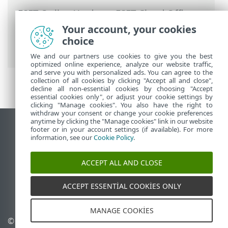
ESET Online Yardım
>
ESET Cloud Office
Security
>
ESET Cloud Office Security‘de
Your account, your cookies
gezinme
>
İlkeler
> ESET LiveGuard
choice
Advanced için koruma ayarları
We and our partners use cookies to give you the best
optimized online experience, analyze our website traffic,
and serve you with personalized ads. You can agree to the
collection of all cookies by clicking "Accept all and close",
decline all non-essential cookies by choosing "Accept
essential cookies only", or adjust your cookie settings by
clicking "Manage cookies". You also have the right to
withdraw your consent or change your cookie preferences
anytime by clicking the "Manage cookies" link in our website
Masaüstü sitesini görüntüle
footer or in your account settings (if available). For more
information, see our
Cookie Policy
.
End of Life
ESET Bilgi Bankası
ACCEPT ALL AND CLOSE
ESET Forumu
ESET Status Portal
ACCEPT ESSENTIAL COOKIES ONLY
Bölgesel destek
MANAGE COOKIES
© 1992 - 2026 ESET, spol. s
Çerezleri yönet