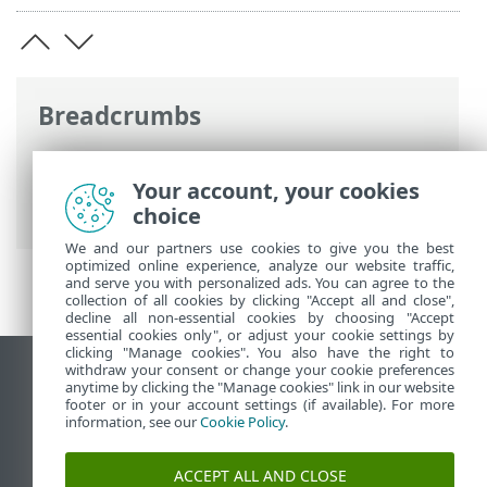
Breadcrumbs
Online-Help van ESET
>
ESET Cloud Office
Security
>
Specificaties
> Ondersteunde
Your account, your cookies
Microsoft 365-abonnementen
choice
We and our partners use cookies to give you the best
optimized online experience, analyze our website traffic,
and serve you with personalized ads. You can agree to the
collection of all cookies by clicking "Accept all and close",
decline all non-essential cookies by choosing "Accept
essential cookies only", or adjust your cookie settings by
clicking "Manage cookies". You also have the right to
withdraw your consent or change your cookie preferences
Bureaubladwebsite weergeven
anytime by clicking the "Manage cookies" link in our website
footer or in your account settings (if available). For more
End of Life
information, see our
Cookie Policy
.
ESET Kennisbank
ESET-forum
ACCEPT ALL AND CLOSE