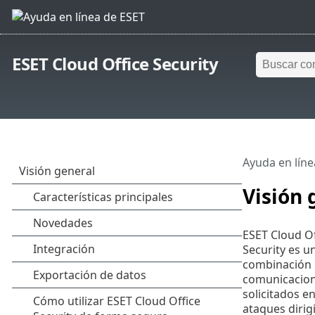
ESET Cloud Office Security
Ayuda en líne
Visión 
ESET Cloud Of
Security es u
combinación m
comunicacione
solicitados e
ataques dirig