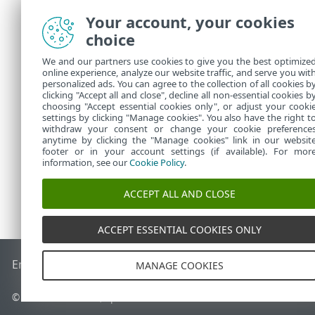
Your account, your cookies
choice
ESET Cloud Of
equipo y los 
We and our partners use cookies to give you the best optimize
independiente
online experience, analyze our website traffic, and serve you wit
está protegid
personalized ads. You can agree to the collection of all cookies b
posible.
clicking "Accept all and close", decline all non-essential cookies b
choosing "Accept essential cookies only", or adjust your cooki
settings by clicking "Manage cookies". You also have the right t
withdraw your consent or change your cookie preference
anytime by clicking the "Manage cookies" link in our websit
footer or in your account settings (if available). For mor
information, see our
Cookie Policy
.
ACCEPT ALL AND CLOSE
ACCEPT ESSENTIAL COOKIES ONLY
End of Life
Base de conocimiento de ESET
Foro de ESET
ES
MANAGE COOKIES
© 1992 - 2026 ESET, spol. s r.o. Todos los derechos reservados.