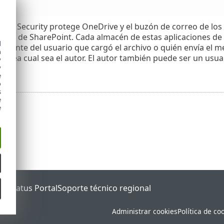
fice Security protege OneDrive y el buzón de correo de los
sitios de SharePoint. Cada almacén de estas aplicaciones de
d
mente del usuario que cargó el archivo o quién envía el me
h
o, sea cual sea el autor. El autor también puede ser un usua
y
y
e
o
s
e
e
ET Status Portal
Soporte técnico regional
Administrar cookies
Política de co