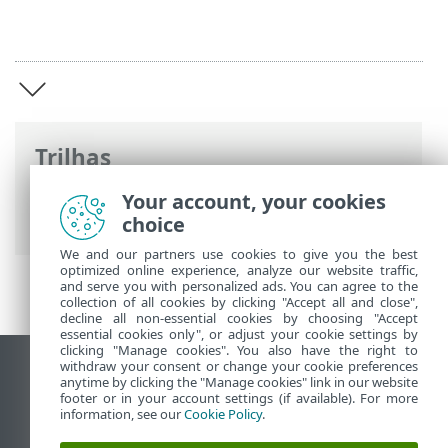
Trilhas
Ajuda on-line ESET
>
ESET Bridge
>
ESET
Your account, your cookies
Bridge introdução
choice
We and our partners use cookies to give you the best
optimized online experience, analyze our website traffic,
and serve you with personalized ads. You can agree to the
collection of all cookies by clicking "Accept all and close",
decline all non-essential cookies by choosing "Accept
essential cookies only", or adjust your cookie settings by
clicking "Manage cookies". You also have the right to
withdraw your consent or change your cookie preferences
Ver site para desktop
anytime by clicking the "Manage cookies" link in our website
footer or in your account settings (if available). For more
End of Life
information, see our
Cookie Policy
.
Base de conhecimento ESET