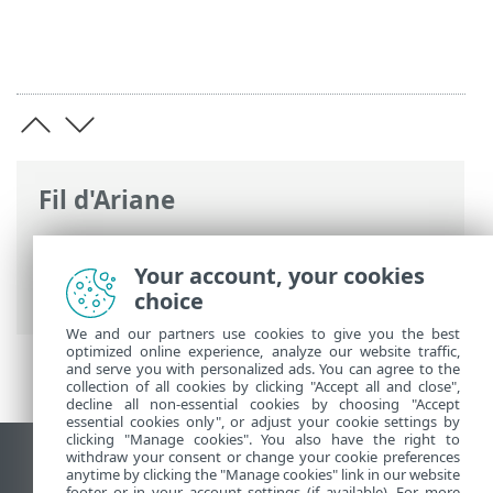
Fil d'Ariane
Aide en ligne d'ESET
>
ESET Bridge
>
Introduction à ESET Bridge
> Chaînage du
Your account, your cookies
serveur mandataire
choice
We and our partners use cookies to give you the best
optimized online experience, analyze our website traffic,
and serve you with personalized ads. You can agree to the
collection of all cookies by clicking "Accept all and close",
decline all non-essential cookies by choosing "Accept
essential cookies only", or adjust your cookie settings by
clicking "Manage cookies". You also have the right to
withdraw your consent or change your cookie preferences
Afficher le site pour ordinateur de bureau
anytime by clicking the "Manage cookies" link in our website
footer or in your account settings (if available). For more