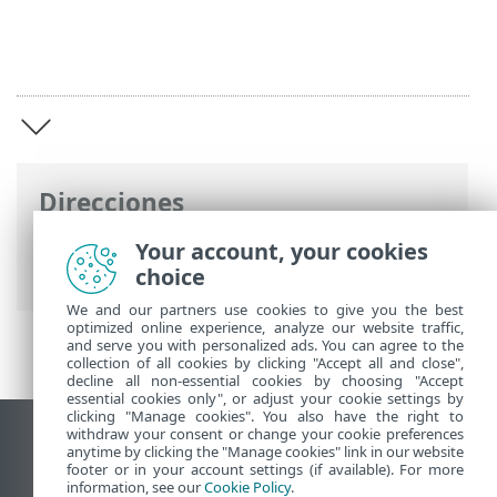
Direcciones
Ayuda en línea de ESET
>
ESET Bridge
>
Your account, your cookies
ESET Bridge introducción
choice
We and our partners use cookies to give you the best
optimized online experience, analyze our website traffic,
and serve you with personalized ads. You can agree to the
collection of all cookies by clicking "Accept all and close",
decline all non-essential cookies by choosing "Accept
essential cookies only", or adjust your cookie settings by
clicking "Manage cookies". You also have the right to
withdraw your consent or change your cookie preferences
Ver sitio para ordenador
anytime by clicking the "Manage cookies" link in our website
footer or in your account settings (if available). For more
End of Life
information, see our
Cookie Policy
.