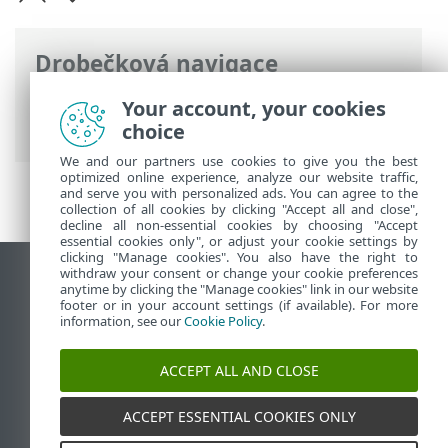
Drobečková navigace
ESET Online nápověda
>
ESET Bridge
>
Your account, your cookies
Začínáme
choice
We and our partners use cookies to give you the best
optimized online experience, analyze our website traffic,
and serve you with personalized ads. You can agree to the
collection of all cookies by clicking "Accept all and close",
decline all non-essential cookies by choosing "Accept
essential cookies only", or adjust your cookie settings by
clicking "Manage cookies". You also have the right to
withdraw your consent or change your cookie preferences
Zobrazit verzi pro počítač
anytime by clicking the "Manage cookies" link in our website
footer or in your account settings (if available). For more
End of Life
information, see our
Cookie Policy
.
ESET Databáze znalostí
ESET Forum
ACCEPT ALL AND CLOSE
ESET Status Portal
Regionální podpora
ACCEPT ESSENTIAL COOKIES ONLY