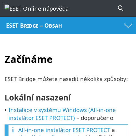
ESET Bridge – Obsah
Začínáme
ESET Bridge můžete nasadit několika způsoby:
Lokální nasazení
Instalace v systému Windows (All-in-one
•
instalátor ESET PROTECT)
– doporučeno
All-in-one instalátor ESET PROTECT
a