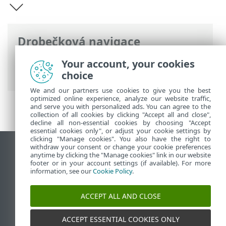
Drobečková navigace
ESET Online nápověda
>
ESET Bridge
>
Your account, your cookies
Úvod k ESET Bridge
choice
We and our partners use cookies to give you the best
optimized online experience, analyze our website traffic,
and serve you with personalized ads. You can agree to the
collection of all cookies by clicking "Accept all and close",
decline all non-essential cookies by choosing "Accept
essential cookies only", or adjust your cookie settings by
clicking "Manage cookies". You also have the right to
withdraw your consent or change your cookie preferences
Zobrazit verzi pro počítač
anytime by clicking the "Manage cookies" link in our website
footer or in your account settings (if available). For more
End of Life
information, see our
Cookie Policy
.
ESET Databáze znalostí
ESET Forum
ACCEPT ALL AND CLOSE
ESET Status Portal
Regionální podpora
ACCEPT ESSENTIAL COOKIES ONLY