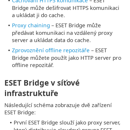
Cachování HTTPS komunikace
– ESET
•
Bridge může dešifrovat HTTPS komunikaci
a ukládat ji do cache.
Proxy chaining
– ESET Bridge může
•
předávat komunikaci na vzdálený proxy
server a ukládat data do cache.
Zprovoznění offline repozitáře
– ESET
•
Bridge můžete použít jako HTTP server pro
offline repozitář.
ESET Bridge v síťové
infrastruktuře
Následující schéma zobrazuje dvě zařízení
ESET Bridge:
První ESET Bridge slouží jako proxy server,
•
který distribuuje cloudový provoz ESET